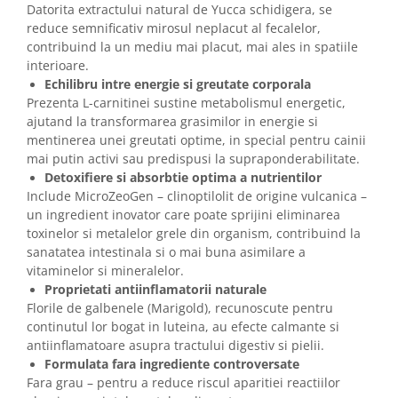
Datorita extractului natural de Yucca schidigera, se
reduce semnificativ mirosul neplacut al fecalelor,
contribuind la un mediu mai placut, mai ales in spatiile
interioare.
Echilibru intre energie si greutate corporala
Prezenta L-carnitinei sustine metabolismul energetic,
ajutand la transformarea grasimilor in energie si
mentinerea unei greutati optime, in special pentru cainii
mai putin activi sau predispusi la supraponderabilitate.
Detoxifiere si absorbtie optima a nutrientilor
Include MicroZeoGen – clinoptilolit de origine vulcanica –
un ingredient inovator care poate sprijini eliminarea
toxinelor si metalelor grele din organism, contribuind la
sanatatea intestinala si o mai buna asimilare a
vitaminelor si mineralelor.
Proprietati antiinflamatorii naturale
Florile de galbenele (Marigold), recunoscute pentru
continutul lor bogat in luteina, au efecte calmante si
antiinflamatoare asupra tractului digestiv si pielii.
Formulata fara ingrediente controversate
Fara grau – pentru a reduce riscul aparitiei reactiilor