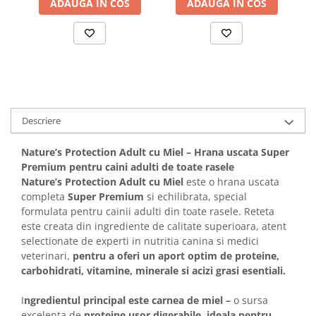
ADAUGA IN COS
ADAUGA IN COS
Solutii educative si antistres
Sisaluri si Ansambluri de Joaca
Pisici
Hrana Raw
Nisip, Silicat si Asternuturi pentru
Pisici
Litiere si Accesorii
Jucarii Pisici
Descriere
Genti, Custi Transport
Castroane, Boluri si Accesorii
Nature’s Protection Adult cu Miel – Hrana uscata Super
Premium pentru caini adulti de toate rasele
Antiparazitare
Nature’s Protection Adult cu Miel
este o hrana uscata
Solutii educative si antistres
completa
Super Premium
si echilibrata, special
formulata pentru cainii adulti din toate rasele. Reteta
Lese, zgarzi si hamuri
este creata din ingrediente de calitate superioara, atent
Diete Veterinare Pisici
selectionate de experti in nutritia canina si medici
veterinari,
pentru a oferi un aport optim de proteine,
carbohidrati, vitamine, minerale si acizi grasi esentiali.
I
ngredientul principal este carnea de miel –
o sursa
excelenta de
proteine usor digerabile, ideala pentru