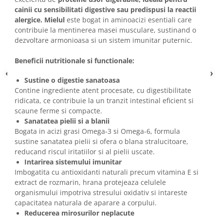
cainii cu sensibilitati digestive sau predispusi la reactii
alergice. Mielul
este bogat in aminoacizi esentiali care
contribuie la mentinerea masei musculare, sustinand o
dezvoltare armonioasa si un sistem imunitar puternic.
Beneficii nutritionale si functionale:
Sustine o digestie sanatoasa
Contine ingrediente atent procesate, cu digestibilitate
ridicata, ce contribuie la un tranzit intestinal eficient si
scaune ferme si compacte.
Sanatatea pielii si a blanii
Bogata in acizi grasi Omega-3 si Omega-6, formula
sustine sanatatea pielii si ofera o blana stralucitoare,
reducand riscul iritatiilor si al pielii uscate.
Intarirea sistemului imunitar
Imbogatita cu antioxidanti naturali precum vitamina E si
extract de rozmarin, hrana protejeaza celulele
organismului impotriva stresului oxidativ si intareste
capacitatea naturala de aparare a corpului.
Reducerea mirosurilor neplacute