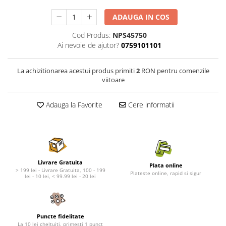
Nature's Protection Superior Care
Nature's Protection
Nature's Protection
Lifestyle
ADAUGA IN COS
Royal Canin
Taste of The Wild
Cod Produs:
NPS45750
Hill's
Catit
Ai nevoie de ajutor?
0759101101
Brit Premium
Signature7
Nuevo
Acana
La achizitionarea acestui produs primiti
2
RON pentru comenzile
Brit Care
Gourmet
viitoare
Piper
Pro Plan
Adauga la Favorite
Cere informatii
Fresh Farm
Brit Care
Carpathian Pet Food
Brit Premium
Araton
Felix
Lovely Hunter
Hill's
Bult
Nuevo
Livrare Gratuita
Plata online
Proof
Tomi
> 199 lei - Livrare Gratuita, 100 - 199
Plateste online, rapid si sigur
lei - 10 lei, < 99.99 lei - 20 lei
Platinum
Wise
Wise
Carpathian Pet Food
Josera
Fresh Farm
Puncte fidelitate
Igiena Caini
Proof
La 10 lei cheltuiti, primesti 1 punct