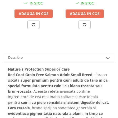
Solutii educative si antistres
IN STOC
IN STOC
Sisaluri si Ansambluri de Joaca
Pisici
Hrana Raw
ADAUGA IN COS
ADAUGA IN COS
Nisip, Silicat si Asternuturi pentru
Pisici
Litiere si Accesorii
Jucarii Pisici
Genti, Custi Transport
Castroane, Boluri si Accesorii
Descriere
Antiparazitare
Nature's Protection Superior Care
Solutii educative si antistres
Red Coat Grain Free Salmon Adult Small Breed –
hrana
Lese, zgarzi si hamuri
uscata
super premium pentru caini adulti de talie mica,
special formulata pentru cainii cu blana roscata sau
Diete Veterinare Pisici
brun-roscata.
Aceasta reteta avansata contine
ingrediente de cea mai inalta calitate si este ideala
pentru
cainii cu piele sensibila si sistem digestiv delicat.
Fara cereale,
hrana sprijina sanatatea generala si
evidentiaza pigmentatia naturala a blanii, in timp ce