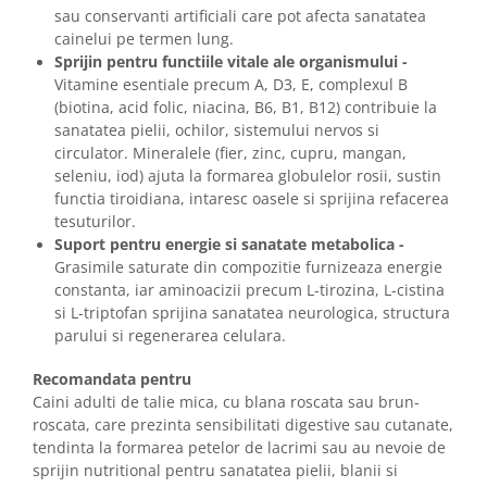
sau conservanti artificiali care pot afecta sanatatea
cainelui pe termen lung.
Sprijin pentru functiile vitale ale organismului -
Vitamine esentiale precum A, D3, E, complexul B
(biotina, acid folic, niacina, B6, B1, B12) contribuie la
sanatatea pielii, ochilor, sistemului nervos si
circulator. Mineralele (fier, zinc, cupru, mangan,
seleniu, iod) ajuta la formarea globulelor rosii, sustin
functia tiroidiana, intaresc oasele si sprijina refacerea
tesuturilor.
Suport pentru energie si sanatate metabolica -
Grasimile saturate din compozitie furnizeaza energie
constanta, iar aminoacizii precum L-tirozina, L-cistina
si L-triptofan sprijina sanatatea neurologica, structura
parului si regenerarea celulara.
Recomandata pentru
Caini adulti de talie mica, cu blana roscata sau brun-
roscata, care prezinta sensibilitati digestive sau cutanate,
tendinta la formarea petelor de lacrimi sau au nevoie de
sprijin nutritional pentru sanatatea pielii, blanii si