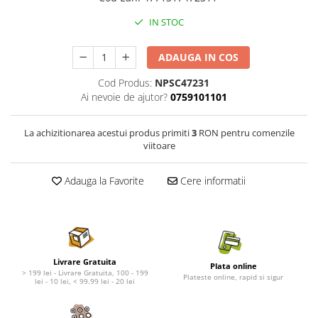
Nature's Protection Superior Care
Nature's Protection
Nature's Protection
Lifestyle
IN STOC
Royal Canin
Taste of The Wild
Hill's
Catit
ADAUGA IN COS
Brit Premium
Signature7
Cod Produs:
NPSC47231
Nuevo
Acana
Ai nevoie de ajutor?
0759101101
Brit Care
Gourmet
Piper
Pro Plan
La achizitionarea acestui produs primiti
3
RON pentru comenzile
viitoare
Fresh Farm
Brit Care
Carpathian Pet Food
Brit Premium
Adauga la Favorite
Cere informatii
Araton
Felix
Lovely Hunter
Hill's
Bult
Nuevo
Proof
Tomi
Platinum
Wise
Livrare Gratuita
Plata online
> 199 lei - Livrare Gratuita, 100 - 199
Wise
Carpathian Pet Food
Plateste online, rapid si sigur
lei - 10 lei, < 99.99 lei - 20 lei
Josera
Fresh Farm
Igiena Caini
Proof