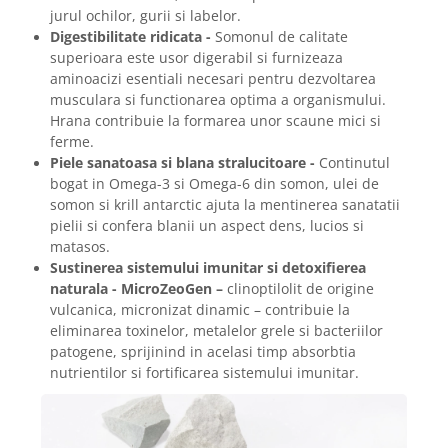
jurul ochilor, gurii si labelor.
Digestibilitate ridicata -
Somonul de calitate
superioara este usor digerabil si furnizeaza
aminoacizi esentiali necesari pentru dezvoltarea
musculara si functionarea optima a organismului.
Hrana contribuie la formarea unor scaune mici si
ferme.
Piele sanatoasa si blana stralucitoare -
Continutul
bogat in Omega-3 si Omega-6 din somon, ulei de
somon si krill antarctic ajuta la mentinerea sanatatii
pielii si confera blanii un aspect dens, lucios si
matasos.
Sustinerea sistemului imunitar si detoxifierea
naturala - MicroZeoGen –
clinoptilolit de origine
vulcanica, micronizat dinamic – contribuie la
eliminarea toxinelor, metalelor grele si bacteriilor
patogene, sprijinind in acelasi timp absorbtia
nutrientilor si fortificarea sistemului imunitar.