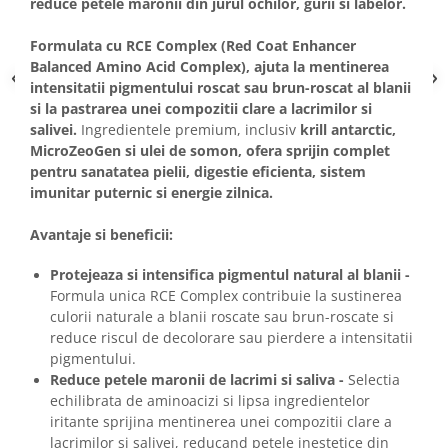
reduce petele maronii din jurul ochilor, gurii si labelor.
Formulata cu RCE Complex (Red Coat Enhancer
Balanced Amino Acid Complex), ajuta la mentinerea
intensitatii pigmentului roscat sau brun-roscat al blanii
si la pastrarea unei compozitii clare a lacrimilor si
salivei.
Ingredientele premium, inclusiv
krill antarctic,
MicroZeoGen si ulei de somon, ofera sprijin complet
pentru sanatatea pielii, digestie eficienta, sistem
imunitar puternic si energie zilnica.
Avantaje si beneficii:
Protejeaza si intensifica pigmentul natural al blanii -
Formula unica RCE Complex contribuie la sustinerea
culorii naturale a blanii roscate sau brun-roscate si
reduce riscul de decolorare sau pierdere a intensitatii
pigmentului.
Reduce petele maronii de lacrimi si saliva -
Selectia
echilibrata de aminoacizi si lipsa ingredientelor
iritante sprijina mentinerea unei compozitii clare a
lacrimilor si salivei, reducand petele inestetice din