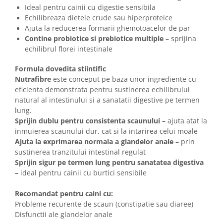
Ideal pentru cainii cu digestie sensibila
Echilibreaza dietele crude sau hiperproteice
Ajuta la reducerea formarii ghemotoacelor de par
Contine probiotice si prebiotice multiple
– sprijina
echilibrul florei intestinale
Formula dovedita stiintific
Nutrafibre
este conceput pe baza unor ingrediente cu
eficienta demonstrata pentru sustinerea echilibrului
natural al intestinului si a sanatatii digestive pe termen
lung.
Sprijin dublu pentru consistenta scaunului –
ajuta atat la
inmuierea scaunului dur, cat si la intarirea celui moale
Ajuta la exprimarea normala a glandelor anale –
prin
sustinerea tranzitului intestinal regulat
Sprijin sigur pe termen lung pentru sanatatea digestiva
–
ideal pentru cainii cu burtici sensibile
Recomandat pentru caini cu:
Probleme recurente de scaun (constipatie sau diaree)
Disfunctii ale glandelor anale