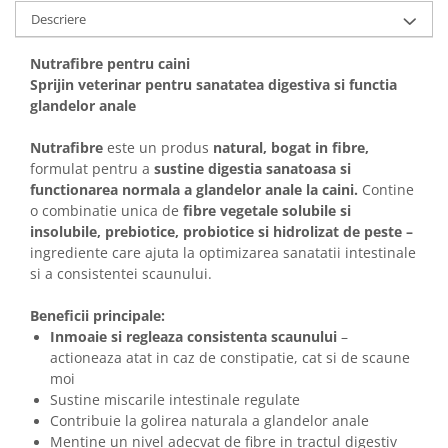
Solutii educative si antistres
Sisaluri si Ansambluri de Joaca
Descriere
Pisici
Hrana Raw
Nutrafibre pentru caini
Nisip, Silicat si Asternuturi pentru
Sprijin veterinar pentru sanatatea digestiva si functia
Pisici
glandelor anale
Litiere si Accesorii
Nutrafibre
este un produs
natural, bogat in fibre,
Jucarii Pisici
formulat pentru a
sustine digestia sanatoasa si
Genti, Custi Transport
functionarea normala a glandelor anale la caini.
Contine
Castroane, Boluri si Accesorii
o combinatie unica de
fibre vegetale solubile si
insolubile, prebiotice, probiotice si hidrolizat de peste –
Antiparazitare
ingrediente care ajuta la optimizarea sanatatii intestinale
Solutii educative si antistres
si a consistentei scaunului.
Lese, zgarzi si hamuri
Beneficii principale:
Diete Veterinare Pisici
Inmoaie si regleaza consistenta scaunului
–
actioneaza atat in caz de constipatie, cat si de scaune
moi
Sustine miscarile intestinale regulate
Contribuie la golirea naturala a glandelor anale
Mentine un nivel adecvat de fibre in tractul digestiv