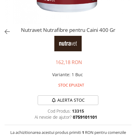
Pro Science
Brit Care
Decent
Brit Premium
Brit Premium
Acana
Brit Care
Orijen
Nutravet Nutrafibre pentru Caini 400 Gr
Acana
Hill's
Pro Plan
Pro Plan
Dog Food
Platinum
Orijen
Josera
162,18 RON
Hill's
Applaws
Josera
Cat Chow
Variante
:
1 Buc
Platinum
Hrana Umeda Pisici
STOC EPUIZAT
Dog Chow
Royal Canin
Hrana Umeda Caini
Applaws
ALERTA STOC
Naturo
BonaCibo
Cod Produs:
13315
Taste of the Wild
Naturo
Ai nevoie de ajutor?
0759101101
Isegrim
Cherie
Inaba Churu
Ciao Inaba
La achizitionarea acestui produs primiti
1
RON pentru comenzile