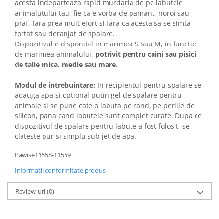
acesta indeparteaza rapid murdaria de pe labutele
animalutului tau, fie ca e vorba de pamant, noroi sau
praf, fara prea mult efort si fara ca acesta sa se simta
fortat sau deranjat de spalare.
Dispozitivul e disponibil in marimea S sau M, in functie
de marimea animalului,
potrivit pentru caini sau pisici
de talie mica, medie sau mare.
Modul de intrebuintare:
In recipientul pentru spalare se
adauga apa si optional putin gel de spalare pentru
animale si se pune cate o labuta pe rand, pe periile de
silicon, pana cand labutele sunt complet curate. Dupa ce
dispozitivul de spalare pentru labute a fost folosit, se
clateste pur si simplu sub jet de apa.
Pawise11558-11559
Informatii conformitate produs
Review-uri
(0)