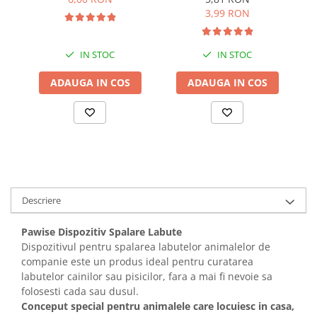
in Sos 85 Gr
Solutii educative si antistres
Sisaluri si Ansambluri de Joaca
3,99 RON
Pisici
Hrana Raw
Nisip, Silicat si Asternuturi pentru
IN STOC
IN STOC
Pisici
ADAUGA IN COS
ADAUGA IN COS
Litiere si Accesorii
Jucarii Pisici
Genti, Custi Transport
Castroane, Boluri si Accesorii
Antiparazitare
Solutii educative si antistres
Descriere
Lese, zgarzi si hamuri
Pawise Dispozitiv Spalare Labute
Diete Veterinare Pisici
Dispozitivul pentru spalarea labutelor animalelor de
companie este un produs ideal pentru curatarea
labutelor cainilor sau pisicilor, fara a mai fi nevoie sa
folosesti cada sau dusul.
Conceput special pentru animalele care locuiesc in casa,