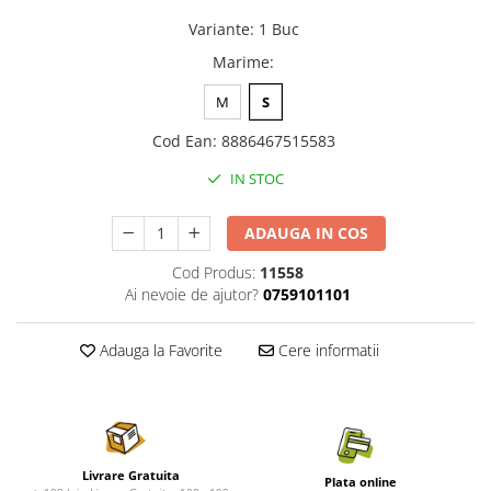
Nature's Protection Superior Care
Nature's Protection
Variante
:
1 Buc
Nature's Protection
Lifestyle
Royal Canin
Taste of The Wild
Marime
:
Hill's
Catit
M
S
Brit Premium
Signature7
Cod Ean
:
8886467515583
Nuevo
Acana
Brit Care
Gourmet
IN STOC
Piper
Pro Plan
Fresh Farm
Brit Care
ADAUGA IN COS
Carpathian Pet Food
Brit Premium
Cod Produs:
11558
Araton
Felix
Ai nevoie de ajutor?
0759101101
Lovely Hunter
Hill's
Bult
Nuevo
Adauga la Favorite
Cere informatii
Proof
Tomi
Platinum
Wise
Wise
Carpathian Pet Food
Josera
Fresh Farm
Livrare Gratuita
Plata online
Igiena Caini
Proof