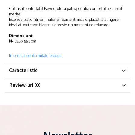
Solutii educative si antistres
Sisaluri si Ansambluri de Joaca Pisici
Culcusul confortabil Pawise, ofera patrupedului confortul pe care il
Hrana Raw
Nisip, Silicat si Asternuturi pentru Pisici
merita.
Este realizat dintr-un material rezistent, moale, placut la atingere,
Litiere si Accesorii
ideal atunci cand blanosul doreste un moment de relaxare.
Jucarii Pisici
Dimensiuni:
M-
55.5 x 55.5 cm
Genti, Custi Transport
Castroane, Boluri si Accesorii
Informatii conformitate produs
Antiparazitare
Caracteristici
Solutii educative si antistres
Lese, zgarzi si hamuri
Review-uri
(0)
Diete Veterinare Pisici