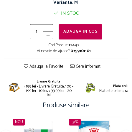
Nature's Protection Superior Care
Nature's Protection
Variante
:
M
Nature's Protection
Lifestyle
IN STOC
Royal Canin
Taste of The Wild
Hill's
Catit
Brit Premium
Signature7
ADAUGA IN COS
Nuevo
Acana
Cod Produs:
12442
Brit Care
Gourmet
Ai nevoie de ajutor?
0759101101
Piper
Pro Plan
Fresh Farm
Brit Care
Adauga la Favorite
Cere informatii
Carpathian Pet Food
Brit Premium
Araton
Felix
Livrare Gratuita
Lovely Hunter
Hill's
> 199 lei - Livrare Gratuita, 100 -
Plata online
199 lei - 10 lei, < 99.99 lei - 20
Plateste online, rapid
Bult
Nuevo
lei
Proof
Tomi
Produse similare
Platinum
Wise
Wise
Carpathian Pet Food
NOU
-31%
Josera
Fresh Farm
Igiena Caini
Proof