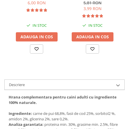
Adulti cu Peste Alb si Krill
6,00 RON
5,81 RON
Solutii educative si antistres
Sisaluri si Ansambluri de Joaca
in Sos 85 Gr
3,99 RON
Pisici
Hrana Raw
Nisip, Silicat si Asternuturi pentru
Pisici
IN STOC
IN STOC
Litiere si Accesorii
ADAUGA IN COS
ADAUGA IN COS
Jucarii Pisici
Genti, Custi Transport
Castroane, Boluri si Accesorii
Antiparazitare
Solutii educative si antistres
Descriere
Lese, zgarzi si hamuri
Diete Veterinare Pisici
Hrana complementara pentru caini adulti cu ingrediente
100% naturale.
Ingrediente:
carne de pui 68,8%, fasii de cod 25%, sorbitol2 %,
amidon 2%, glicerina 2%, sare 0,2%.
Analiza garantata:
proteina min. 30%, grasime min. 2.5%, fibre