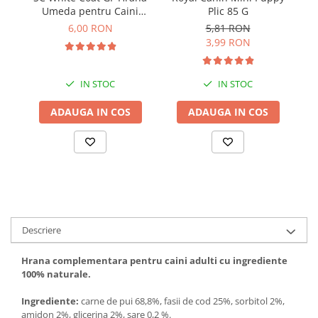
Solutii educative si antistres
Sisaluri si Ansambluri de Joaca
Umeda pentru Caini
Plic 85 G
Pisici
Adulti cu Peste Alb si Krill
6,00 RON
5,81 RON
Hrana Raw
in Sos 85 Gr
3,99 RON
Nisip, Silicat si Asternuturi pentru
Pisici
Litiere si Accesorii
IN STOC
IN STOC
Jucarii Pisici
ADAUGA IN COS
ADAUGA IN COS
Genti, Custi Transport
Castroane, Boluri si Accesorii
Antiparazitare
Solutii educative si antistres
Lese, zgarzi si hamuri
Descriere
Diete Veterinare Pisici
Hrana complementara pentru caini adulti cu ingrediente
100% naturale.
Ingrediente:
carne de pui 68,8%, fasii de cod 25%, sorbitol 2%,
amidon 2%, glicerina 2%, sare 0,2 %.