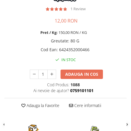
Nature's Protection Superior Care
Nature's Protection
Nature's Protection
Lifestyle
1 Review
Royal Canin
Taste of The Wild
12,00 RON
Hill's
Catit
Brit Premium
Signature7
Pret / Kg:
150,00 RON / KG
Nuevo
Acana
Greutate
:
80 G
Brit Care
Gourmet
Cod Ean
:
6424352000466
Piper
Pro Plan
IN STOC
Fresh Farm
Brit Care
Carpathian Pet Food
Brit Premium
ADAUGA IN COS
Araton
Felix
Lovely Hunter
Hill's
Cod Produs:
1088
Ai nevoie de ajutor?
0759101101
Bult
Nuevo
Proof
Tomi
Adauga la Favorite
Cere informatii
Platinum
Wise
Wise
Carpathian Pet Food
Josera
Fresh Farm
Igiena Caini
Proof