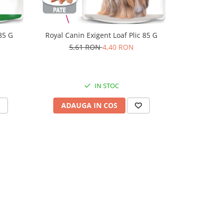
85 G
Royal Canin Exigent Loaf Plic 85 G
Pet's Desser
5,61 RON
4,40 RON
IN STOC
ADAUGA IN COS
ADAU