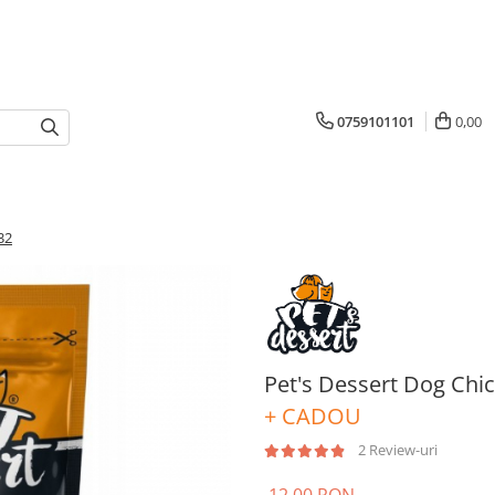
0759101101
0,00
32
Pet's Dessert Dog Chi
+ CADOU
2 Review-uri