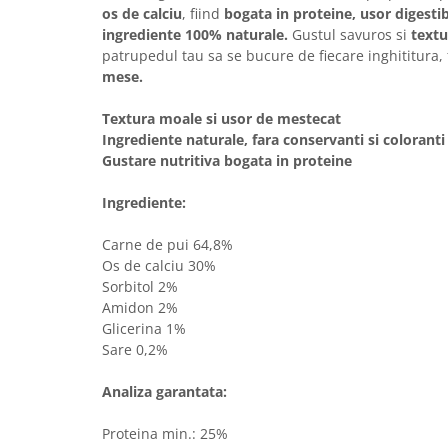
Solutii educative si antistres
os de calciu
, fiind
bogata in proteine, usor digestib
Sisaluri si Ansambluri de Joaca
Pisici
ingrediente 100% naturale.
Gustul savuros si
textu
Hrana Raw
patrupedul tau sa se bucure de fiecare inghititura, 
Nisip, Silicat si Asternuturi pentru
mese.
Pisici
Litiere si Accesorii
Textura moale si usor de mestecat
Ingrediente naturale, fara conservanti si coloranti a
Jucarii Pisici
Gustare nutritiva bogata in proteine
Genti, Custi Transport
Ingrediente:
Castroane, Boluri si Accesorii
Antiparazitare
Carne de pui 64,8%
Os de calciu 30%
Solutii educative si antistres
Sorbitol 2%
Lese, zgarzi si hamuri
Amidon 2%
Glicerina 1%
Diete Veterinare Pisici
Sare 0,2%
Analiza garantata:
Proteina min.: 25%