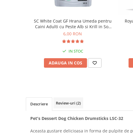
Bult
Diete Veterinare Caini
Araton
Suplimente Nutritive Caini
SC White Coat GF Hrana Umeda pentru
Roya
Lovely Hunter
Cosuri, Culcusuri si Perne
Caini Adulti cu Peste Alb si Krill in Sos
Igiena Pisici
85 Gr
6,00 RON
Covorase Absorbante
Igiena Casei
Lese, zgarzi si hamuri
Sampoane si Balsamuri
IN STOC
Recompense si Delicii pentru Caini
Igiena Auriculara
Igiena Oculara
ADAUGA IN COS
Lapte pentru Caini
Articole Periaj
Hainute Caini
Forfecute si Clesti
Jucarii Caini
Igiena Orala si Dentara
Educare si Dresaj
Igiena Blana si Piele
Genti, Custi Transport
Lapte pentru Pisici
Review-uri
(2)
Descriere
Castroane, Boluri si Accesorii
Suplimente Nutritive Pisici
Fantani si Adapatoare
Pet's Dessert Dog Chicken Drumsticks LSC-32
Recompense si Delicii pentru Pisici
Antiparazitare
Cosuri, Culcusuri si Perne
Aceasta gustare delicioasa in forma de pulpite de 