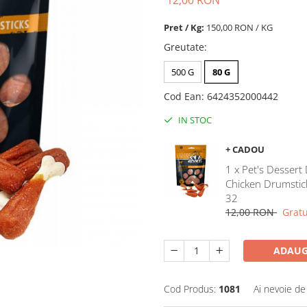
12,00 RON
Pret / Kg:
150,00 RON / KG
Greutate
:
500 G
80 G
Cod Ean
:
6424352000442
IN STOC
+ CADOU
1 x Pet's Dessert
Chicken Drumstic
32
12,00 RON
Gratu
ADAUG
Cod Produs:
1081
Ai nevoie de