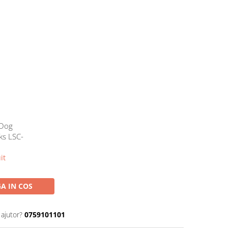
 Dog
ks LSC-
it
A IN COS
 ajutor?
0759101101