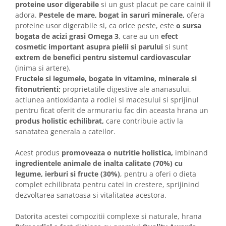
proteine usor digerabile
si un gust placut pe care cainii il
adora.
Pestele de mare, bogat in saruri minerale,
ofera
proteine usor digerabile si, ca orice peste, este
o sursa
bogata de acizi grasi Omega 3
, care au un
efect
cosmetic important asupra pielii si parului
si sunt
extrem de benefici pentru sistemul cardiovascular
(inima si artere).
Fructele si legumele, bogate in vitamine, minerale si
fitonutrienti;
proprietatile digestive ale ananasului,
actiunea antioxidanta a rodiei si macesului si sprijinul
pentru ficat oferit de armurariu fac din aceasta hrana un
produs holistic echilibrat,
care contribuie activ la
sanatatea generala a cateilor.
Acest produs
promoveaza o nutritie holistica,
imbinand
ingredientele animale de inalta calitate (70%) cu
legume, ierburi si fructe (30%)
, pentru a oferi o dieta
complet echilibrata pentru catei in crestere, sprijinind
dezvoltarea sanatoasa si vitalitatea acestora.
Datorita acestei compozitii complexe si naturale, hrana