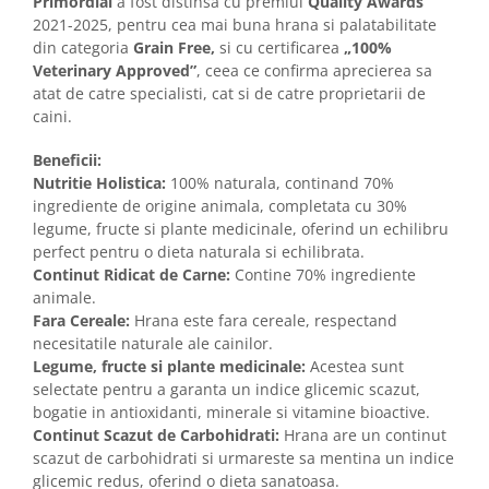
Primordial
a fost distinsa cu premiul
Quality Awards
2021-2025, pentru cea mai buna hrana si palatabilitate
din categoria
Grain Free,
si cu certificarea
„100%
Veterinary Approved”
, ceea ce confirma aprecierea sa
atat de catre specialisti, cat si de catre proprietarii de
caini.
Beneficii:
Nutritie Holistica:
100% naturala, continand 70%
ingrediente de origine animala, completata cu 30%
legume, fructe si plante medicinale, oferind un echilibru
perfect pentru o dieta naturala si echilibrata.
Continut Ridicat de Carne:
Contine 70% ingrediente
animale.
Fara Cereale:
Hrana este fara cereale, respectand
necesitatile naturale ale cainilor.
Legume, fructe si plante medicinale:
Acestea sunt
selectate pentru a garanta un indice glicemic scazut,
bogatie in antioxidanti, minerale si vitamine bioactive.
Continut Scazut de Carbohidrati:
Hrana are un continut
scazut de carbohidrati si urmareste sa mentina un indice
glicemic redus, oferind o dieta sanatoasa.