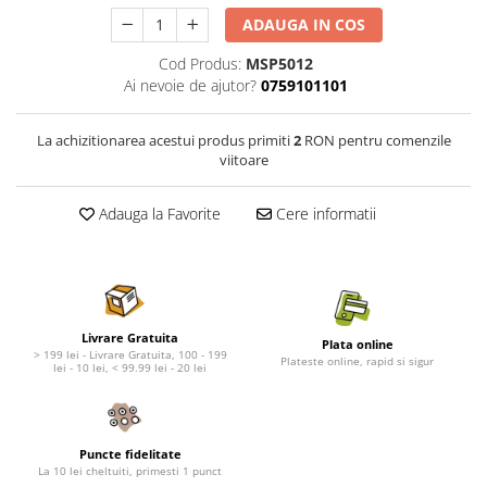
Nature's Protection Superior Care
Nature's Protection
ADAUGA IN COS
Nature's Protection
Lifestyle
Royal Canin
Taste of The Wild
Cod Produs:
MSP5012
Ai nevoie de ajutor?
0759101101
Hill's
Catit
Brit Premium
Signature7
La achizitionarea acestui produs primiti
2
RON pentru comenzile
Nuevo
Acana
viitoare
Brit Care
Gourmet
Piper
Pro Plan
Adauga la Favorite
Cere informatii
Fresh Farm
Brit Care
Carpathian Pet Food
Brit Premium
Araton
Felix
Lovely Hunter
Hill's
Livrare Gratuita
Bult
Nuevo
Plata online
> 199 lei - Livrare Gratuita, 100 - 199
Plateste online, rapid si sigur
Proof
Tomi
lei - 10 lei, < 99.99 lei - 20 lei
Platinum
Wise
Wise
Carpathian Pet Food
Josera
Fresh Farm
Puncte fidelitate
La 10 lei cheltuiti, primesti 1 punct
Igiena Caini
Proof