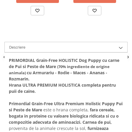
Solutii educative si antistres
Sisaluri si Ansambluri de Joaca
Pisici
Hrana Raw
Nisip, Silicat si Asternuturi pentru
Pisici
Litiere si Accesorii
Jucarii Pisici
Descriere
Genti, Custi Transport
PRIMORDIAL Grain-Free HOLISTIC Dog Puppy cu carne
Castroane, Boluri si Accesorii
de Pui si Peste de Mare
(70% ingrediente de origine
Antiparazitare
cu Armurariu - Rodie - Maces - Ananas -
animala)
Rozmarin.
Solutii educative si antistres
Hrana ULTRA PREMIUM HOLISTICA completa pentru
Lese, zgarzi si hamuri
puii de caine.
Diete Veterinare Pisici
Primordial Grain-Free Ultra Premium Holistic Puppy Pui
si Peste de Mare
este o hrana completa,
fara cereale,
bogata in proteine cu valoare biologica ridicata si cu o
compozitie adecvata de aminoacizi.
Carnea de pui,
provenita de la animale crescute la sol,
furnizeaza