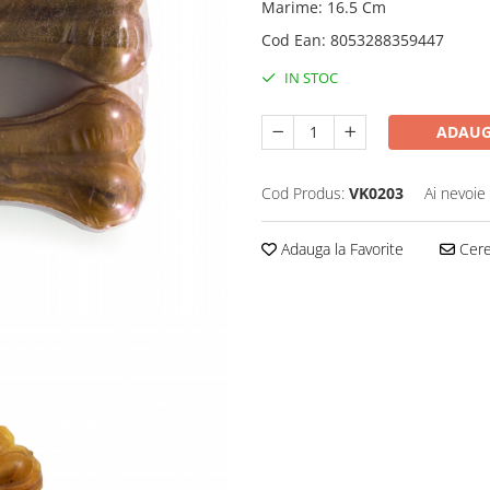
Marime
:
16.5 Cm
Cod Ean
:
8053288359447
IN STOC
ADAUG
Cod Produs:
VK0203
Ai nevoie
Adauga la Favorite
Cere 