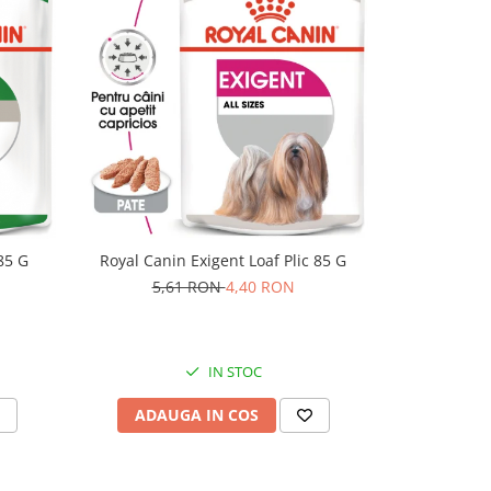
85 G
Royal Canin Exigent Loaf Plic 85 G
Pet's Desser
5,61 RON
4,40 RON
IN STOC
ADAUGA IN COS
ADAU