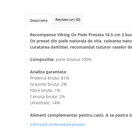
Solutii educative si antistres
Sisaluri si Ansambluri de Joaca
Pisici
Hrana Raw
Nisip, Silicat si Asternuturi pentru
Review-uri
(0)
Descriere
Pisici
Litiere si Accesorii
Recompense Viking Os Piele Presata 16.5 cm 2 bu
Os presat din piele naturala de vita, culoarea natur
Jucarii Pisici
curatarea dentitiei, recomandat tuturor raselor de
Genti, Custi Transport
Compozitie:
piele bovina 100%.
Castroane, Boluri si Accesorii
Antiparazitare
Analiza garantata:
Proteina bruta: 81%
Solutii educative si antistres
Grasime bruta: 2%
Lese, zgarzi si hamuri
Fibre brute: 1%
Cenusa bruta: 2%
Diete Veterinare Pisici
Umiditate: 14%
Aliment complementar pentru caini. A se pastra la
Informatii conformitate produs