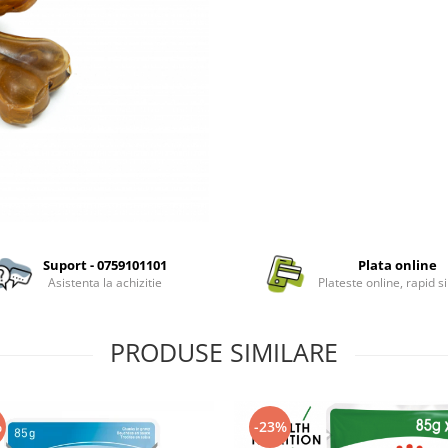
Suport - 0759101101
Plata online
Asistenta la achizitie
Plateste online, rapid si
PRODUSE SIMILARE
%
-23%