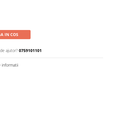
A IN COS
 de ajutor?
0759101101
informatii