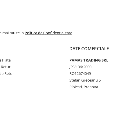
la mai multe in
Politica de Confidentialitate
DATE COMERCIALE
 Plata
PAMAS TRADING SRL
e Retur
J29/136/2000
de Retur
RO12674049
Stefan Greceanu 5
L
Ploiesti, Prahova