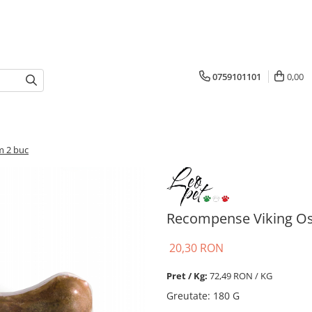
0759101101
0,00
m 2 buc
Recompense Viking Os 
20,30 RON
Pret / Kg:
72,49 RON / KG
Greutate
:
180 G