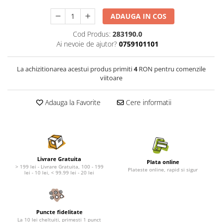
Nature's Protection Superior Care
Nature's Protection
Nature's Protection
Lifestyle
ADAUGA IN COS
Royal Canin
Taste of The Wild
Cod Produs:
283190.0
Hill's
Catit
Ai nevoie de ajutor?
0759101101
Brit Premium
Signature7
Nuevo
Acana
La achizitionarea acestui produs primiti
4
RON pentru comenzile
Brit Care
Gourmet
viitoare
Piper
Pro Plan
Adauga la Favorite
Cere informatii
Fresh Farm
Brit Care
Carpathian Pet Food
Brit Premium
Araton
Felix
Lovely Hunter
Hill's
Bult
Nuevo
Livrare Gratuita
Plata online
> 199 lei - Livrare Gratuita, 100 - 199
Proof
Tomi
Plateste online, rapid si sigur
lei - 10 lei, < 99.99 lei - 20 lei
Platinum
Wise
Wise
Carpathian Pet Food
Josera
Fresh Farm
Puncte fidelitate
Igiena Caini
Proof
La 10 lei cheltuiti, primesti 1 punct