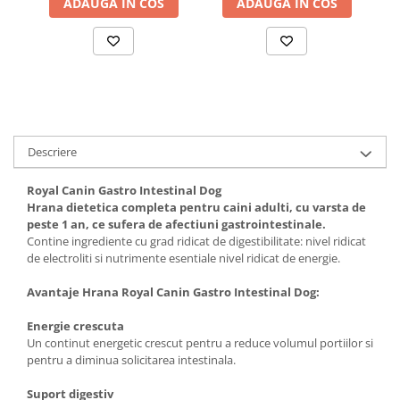
ADAUGA IN COS
ADAUGA IN COS
Solutii educative si antistres
Sisaluri si Ansambluri de Joaca
Pisici
Hrana Raw
Nisip, Silicat si Asternuturi pentru
Pisici
Litiere si Accesorii
Jucarii Pisici
Descriere
Genti, Custi Transport
Castroane, Boluri si Accesorii
Royal Canin Gastro Intestinal Dog
Hrana dietetica completa pentru caini adulti, cu varsta de
Antiparazitare
peste 1 an, ce sufera de afectiuni gastrointestinale.
Contine ingrediente cu grad ridicat de digestibilitate: nivel ridicat
Solutii educative si antistres
de electroliti si nutrimente esentiale nivel ridicat de energie.
Lese, zgarzi si hamuri
Avantaje Hrana Royal Canin Gastro Intestinal Dog:
Diete Veterinare Pisici
Energie crescuta
Un continut energetic crescut pentru a reduce volumul portiilor si
pentru a diminua solicitarea intestinala.
Suport digestiv