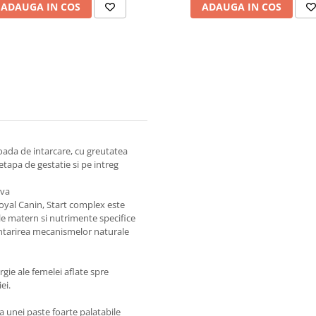
ADAUGA IN COS
ADAUGA IN COS
oada de intarcare, cu greutatea
 etapa de gestatie si pe intreg
iva
 Royal Canin, Start complex este
le matern si nutrimente specifice
 intarirea mecanismelor naturale
rgie ale femelei aflate spre
ei.
a unei paste foarte palatabile