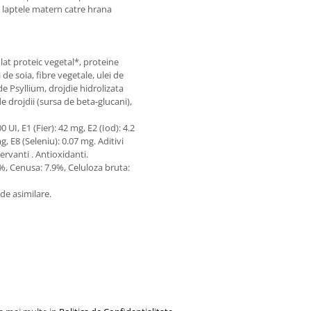
la laptele matern catre hrana
lat proteic vegetal*, proteine
de soia, fibre vegetale, ulei de
e Psyllium, drojdie hidrolizata
 drojdii (sursa de beta-glucani),
UI, E1 (Fier): 42 mg, E2 (Iod): 4.2
, E8 (Seleniu): 0.07 mg. Aditivi
ervanti . Antioxidanti.
%, Cenusa: 7.9%, Celuloza bruta:
 de asimilare.