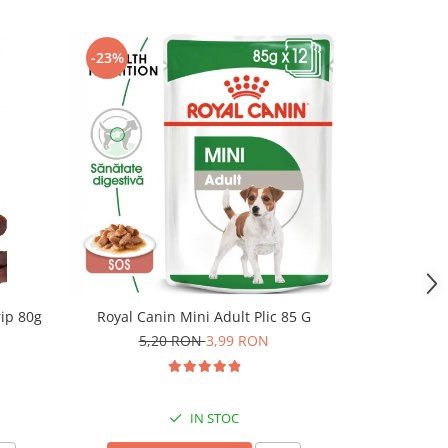
-23%
NOU
rip 80g
Royal Canin Mini Adult Plic 85 G
Superior Car
Umeda cu Iep
5,20 RON
3,99 RON
IN STOC