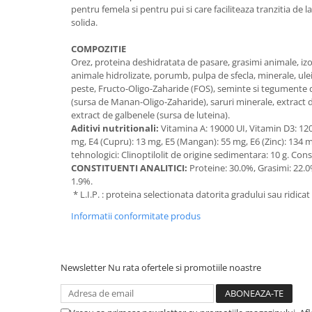
Solutii educative si antistres
pentru femela si pentru pui si care faciliteaza tranzitia de 
Sisaluri si Ansambluri de Joaca
solida.
Pisici
Hrana Raw
Nisip, Silicat si Asternuturi pentru
COMPOZITIE
Pisici
Orez, proteina deshidratata de pasare, grasimi animale, izo
animale hidrolizate, porumb, pulpa de sfecla, minerale, ulei 
Litiere si Accesorii
peste, Fructo-Oligo-Zaharide (FOS), seminte si tegumente d
(sursa de Manan-Oligo-Zaharide), saruri minerale, extract de
Jucarii Pisici
extract de galbenele (sursa de luteina).
Genti, Custi Transport
Aditivi nutritionali:
Vitamina A: 19000 UI, Vitamin D3: 1200 
mg, E4 (Cupru): 13 mg, E5 (Mangan): 55 mg, E6 (Zinc): 134 mg
Castroane, Boluri si Accesorii
tehnologici: Clinoptilolit de origine sedimentara: 10 g. Cons
Antiparazitare
CONSTITUENTI ANALITICI:
Proteine: 30.0%, Grasimi: 22.0
1.9%.
Solutii educative si antistres
* L.I.P. : proteina selectionata datorita gradului sau ridicat
Lese, zgarzi si hamuri
Informatii conformitate produs
Diete Veterinare Pisici
Newsletter
Nu rata ofertele si promotiile noastre