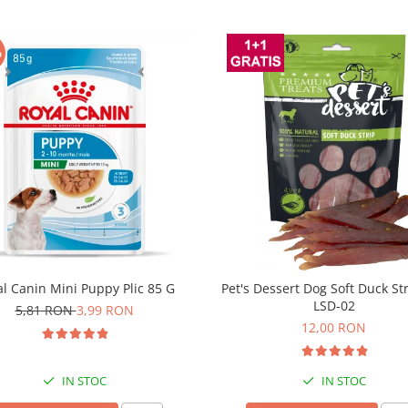
%
l Canin Mini Puppy Plic 85 G
Pet's Dessert Dog Soft Duck St
LSD-02
5,81 RON
3,99 RON
12,00 RON
IN STOC
IN STOC