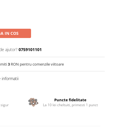
A IN COS
de ajutor?
0759101101
imiti
3
RON pentru comenzile viitoare
informatii
Puncte fidelitate
 sigur
La 10 lei cheltuiti, primesti 1 punct