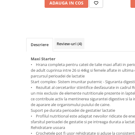
ADAUGA IN COS
Bult
Diete Veterinare Caini
Araton
Suplimente Nutritive Caini
Lovely Hunter
Cosuri, Culcusuri si Perne
Igiena Pisici
Covorase Absorbante
Igiena Casei
Review-uri
(4)
Descriere
Lese, zgarzi si hamuri
Sampoane si Balsamuri
Recompense si Delicii pentru Caini
Igiena Auriculara
Maxi Starter
Igiena Oculara
Lapte pentru Caini
• Hrana completa pentru cateii de talie maxi aflati in peri
de adult cuprinsa intre 26 si 44kg si femele aflate in ultima
Articole Periaj
Hainute Caini
parcursul perioadei de lactatie
Forfecute si Clesti
Start complex- Sistem imunitar puternic - Siguranta digest
Jucarii Caini
Igiena Orala si Dentara
• Rezultat al cercetarilor stiintifice desfasurate in cadrul
Educare si Dresaj
un mix exclusiv de elemente nutritionale prezente in lapte
Igiena Blana si Piele
ce contribuie activ la mentinerea sigurantei digestive si la
Genti, Custi Transport
Lapte pentru Pisici
de aparare ale organismului puiului de caine.
Suport pe durata perioadei de gestatie/ lactatie
Castroane, Boluri si Accesorii
Suplimente Nutritive Pisici
• Profilul nutritional este adaptat nevoilor ridicate de ene
Fantani si Adapatoare
Recompense si Delicii pentru Pisici
sfarsitul perioadei de gestatie si pe intreaga durata a lactati
Rehidratare usoara
Antiparazitare
Cosuri, Culcusuri si Perne
• Crochetele pot fi usor rehidratate si aduse la consistent