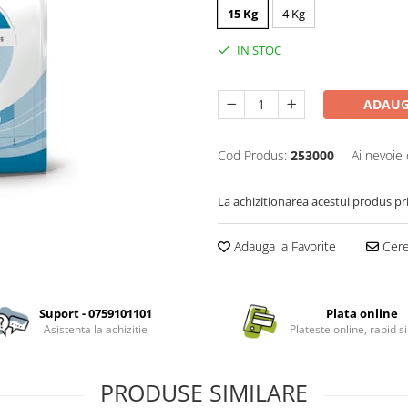
15 Kg
4 Kg
IN STOC
ADAUG
Cod Produs:
253000
Ai nevoie 
La achizitionarea acestui produs pr
Adauga la Favorite
Cere 
Suport - 0759101101
Plata online
Asistenta la achizitie
Plateste online, rapid si
PRODUSE SIMILARE