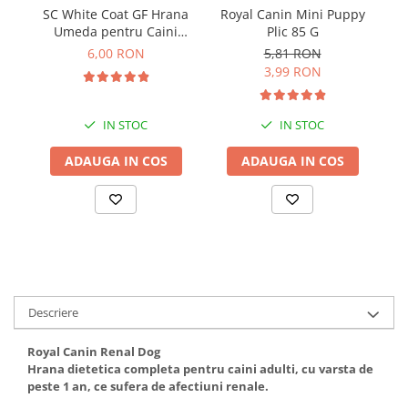
Solutii educative si antistres
Sisaluri si Ansambluri de Joaca
SC White Coat GF Hrana
Royal Canin Mini Puppy
Pisici
Umeda pentru Caini
Plic 85 G
Hrana Raw
Adulti cu Peste Alb si Krill
6,00 RON
5,81 RON
Nisip, Silicat si Asternuturi pentru
in Sos 85 Gr
3,99 RON
Pisici
Litiere si Accesorii
IN STOC
IN STOC
Jucarii Pisici
ADAUGA IN COS
ADAUGA IN COS
Genti, Custi Transport
Castroane, Boluri si Accesorii
Antiparazitare
Solutii educative si antistres
Lese, zgarzi si hamuri
Diete Veterinare Pisici
Descriere
Royal Canin Renal Dog
Hrana dietetica completa pentru caini adulti, cu varsta de
peste 1 an, ce sufera de afectiuni renale.