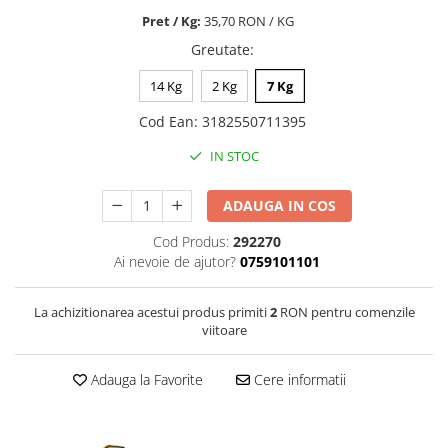
Nature's Protection Superior Care
Nature's Protection
Pret / Kg:
35,70 RON / KG
Nature's Protection
Lifestyle
Greutate
:
Royal Canin
Taste of The Wild
Hill's
Catit
14 Kg
2 Kg
7 Kg
Brit Premium
Signature7
Cod Ean
:
3182550711395
Nuevo
Acana
IN STOC
Brit Care
Gourmet
Piper
Pro Plan
ADAUGA IN COS
Fresh Farm
Brit Care
Carpathian Pet Food
Brit Premium
Cod Produs:
292270
Araton
Felix
Ai nevoie de ajutor?
0759101101
Lovely Hunter
Hill's
La achizitionarea acestui produs primiti
2
RON pentru comenzile
Bult
Nuevo
viitoare
Proof
Tomi
Platinum
Wise
Adauga la Favorite
Cere informatii
Wise
Carpathian Pet Food
Josera
Fresh Farm
Igiena Caini
Proof