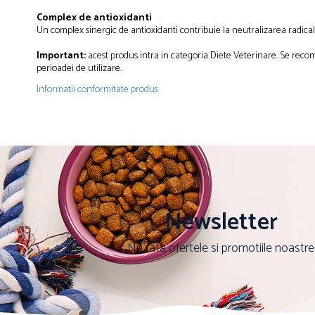
Solutii educative si antistres
Sisaluri si Ansambluri de Joaca Pisici
Complex de antioxidanti
Hrana Raw
Un complex sinergic de antioxidanti contribuie la neutralizarea radicalil
Nisip, Silicat si Asternuturi pentru Pisici
Litiere si Accesorii
Important:
acest produs intra in categoria Diete Veterinare. Se reco
perioadei de utilizare.
Jucarii Pisici
Informatii conformitate produs
Genti, Custi Transport
Castroane, Boluri si Accesorii
Antiparazitare
Solutii educative si antistres
Lese, zgarzi si hamuri
Diete Veterinare Pisici
Newsletter
Nu rata ofertele si promotiile noastre