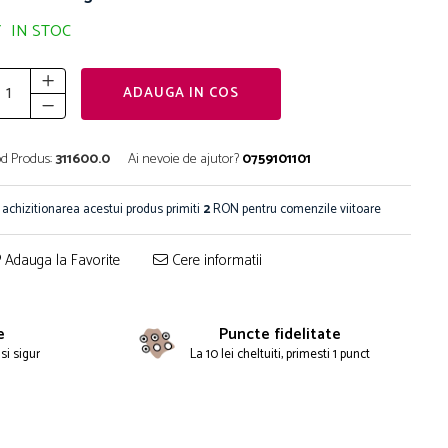
IN STOC
ADAUGA IN COS
d Produs:
311600.0
Ai nevoie de ajutor?
0759101101
 achizitionarea acestui produs primiti
2
RON pentru comenzile viitoare
Adauga la Favorite
Cere informatii
e
Puncte fidelitate
si sigur
La 10 lei cheltuiti, primesti 1 punct