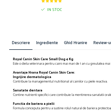
Bult
Diete Veterinare Caini
IN STOC
Araton
Suplimente Nutritive Caini
Lovely Hunter
Cosuri, Culcusuri si Perne
Igiena Pisici
Covorase Absorbante
Igiena Casei
Lese, zgarzi si hamuri
Sampoane si Balsamuri
Descriere
Ingrediente
Ghid Hranire
Review-u
Recompense si Delicii pentru Caini
Igiena Auriculara
Igiena Oculara
Lapte pentru Caini
Articole Periaj
Royal Canin Skin Care Small Dog 4 Kg
Hainute Caini
Este o dieta veterinara pentru caini mai mari de 1 an cu greutatea mai m
Forfecute si Clesti
Jucarii Caini
Igiena Orala si Dentara
Avantaje Hrana Royal Canin Skin Care:
Educare si Dresaj
Ingrijire dermatologica
Igiena Blana si Piele
Contribuie la managementul nutritional al cainilor cu piele reactiva.
Genti, Custi Transport
Lapte pentru Pisici
Sanatate dentara
Castroane, Boluri si Accesorii
Suplimente Nutritive Pisici
Contine nutrienti specifici care contribuie la mentinerea sanatatii oral
Fantani si Adapatoare
Recompense si Delicii pentru Pisici
Functia de bariera a pielii
Antiparazitare
Cosuri, Culcusuri si Perne
Formula conceputa pentru a sustine rolul natural de bariera protectoare