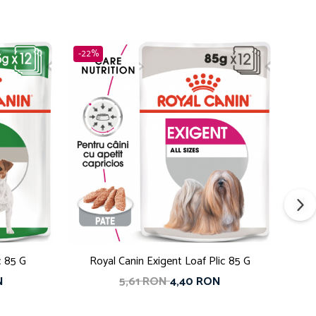
-22%
c 85 G
Royal Canin Exigent Loaf Plic 85 G
Pet
N
5,61 RON
4,40 RON