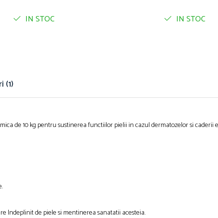
IN STOC
IN STOC
ri
(1)
ica de 10 kg pentru sustinerea functiilor pielii in cazul dermatozelor si caderii e
e.
 Indeplinit de piele si mentinerea sanatatii acesteia.