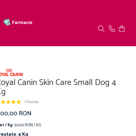
Farmacie
oyal Canin Skin Care Small Dog 4
Kg
1 Review
200,00 RON
et / Kg:
50,00 RON / KG
reutate
:
4 Kg