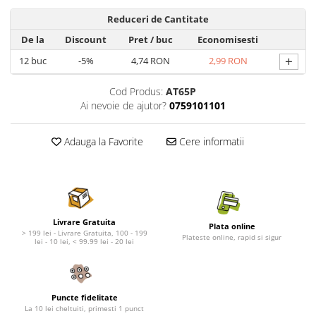
Nature's Protection Superior Care
Nature's Protection
Nature's Protection
Lifestyle
Reduceri de Cantitate
Royal Canin
Taste of The Wild
De la
Discount
Pret
/ buc
Economisesti
Hill's
Catit
+
12
buc
-5%
4,74 RON
2,99 RON
Brit Premium
Signature7
Cod Produs:
AT65P
Nuevo
Acana
Ai nevoie de ajutor?
0759101101
Brit Care
Gourmet
Piper
Pro Plan
Adauga la Favorite
Cere informatii
Fresh Farm
Brit Care
Carpathian Pet Food
Brit Premium
Araton
Felix
Lovely Hunter
Hill's
Bult
Nuevo
Livrare Gratuita
Plata online
> 199 lei - Livrare Gratuita, 100 - 199
Plateste online, rapid si sigur
Proof
Tomi
lei - 10 lei, < 99.99 lei - 20 lei
Platinum
Wise
Wise
Carpathian Pet Food
Josera
Fresh Farm
Puncte fidelitate
La 10 lei cheltuiti, primesti 1 punct
Igiena Caini
Proof