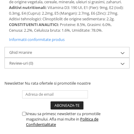
de origine vegetala, cereale, minerale, uleiuri si grasimi, zaharuri.
Aditivi nutritionali:
Vitamina D3: 190 UI, E1 (Fier): 9mg, E2 (Iod):
0.3mg, E4 (Cupru): 2.2mg, E5 (Mangan): 2.7mg, E6 (Zinc): 27mg.
Aditivi tehnologici: Clinoptilolit de origine sedimentara: 2.2g.
CONSTITUENTI ANALITICI:
Proteine: 8.5%, Grasimi: 6.0%,
Cenusa: 2.2%, Celuloza bruta: 1.6%, Umiditate: 78.0%.
Informatii conformitate produs
Ghid Hranire
Review-uri
(0)
Newsletter
Nu rata ofertele si promotiile noastre
Vreau sa primesc newsletter cu promotiile
magazinului. Afla mai multe in
Politica de
Confidentialitate