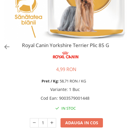
Pro Science
Brit Care
Decent
Brit Premium
Brit Premium
Acana
Brit Care
Orijen
Acana
Hill's
Pro Plan
Pro Plan
Royal Canin Yorkshire Terrier Plic 85 G
Dog Food
Platinum
Orijen
Josera
Hill's
Applaws
4,99 RON
Josera
Cat Chow
Platinum
Hrana Umeda Pisici
Pret / Kg:
58,71 RON / KG
Dog Chow
Royal Canin
Variante
:
1 Buc
Hrana Umeda Caini
Applaws
Cod Ean
:
9003579001448
Naturo
BonaCibo
IN STOC
Taste of the Wild
Naturo
Isegrim
Cherie
ADAUGA IN COS
Inaba Churu
Ciao Inaba