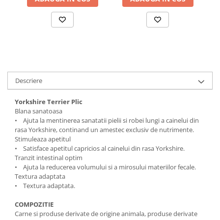
Solutii educative si antistres
Sisaluri si Ansambluri de Joaca
Pisici
Hrana Raw
Nisip, Silicat si Asternuturi pentru
Pisici
Litiere si Accesorii
Jucarii Pisici
Descriere
Genti, Custi Transport
Yorkshire Terrier Plic
Castroane, Boluri si Accesorii
Blana sanatoasa
Antiparazitare
• Ajuta la mentinerea sanatatii pielii si robei lungi a cainelui din
rasa Yorkshire, continand un amestec exclusiv de nutrimente.
Solutii educative si antistres
Stimuleaza apetitul
Lese, zgarzi si hamuri
• Satisface apetitul capricios al cainelui din rasa Yorkshire.
Tranzit intestinal optim
Diete Veterinare Pisici
• Ajuta la reducerea volumului si a mirosului materiilor fecale.
Textura adaptata
• Textura adaptata.
COMPOZITIE
Carne si produse derivate de origine animala, produse derivate