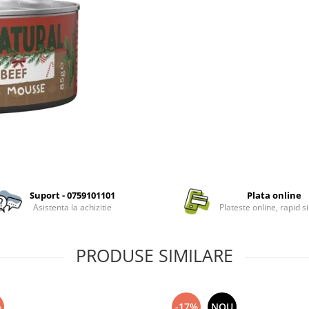
Suport - 0759101101
Plata online
Asistenta la achizitie
Plateste online, rapid si
PRODUSE SIMILARE
%
-17%
NOU