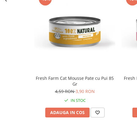
Bult
Diete Veterinare Caini
Araton
Suplimente Nutritive Caini
Lovely Hunter
Cosuri, Culcusuri si Perne
Igiena Pisici
Covorase Absorbante
Igiena Casei
Lese, zgarzi si hamuri
Sampoane si Balsamuri
Recompense si Delicii pentru Caini
Igiena Auriculara
Igiena Oculara
Lapte pentru Caini
Articole Periaj
Hainute Caini
Fresh Farm Cat Mousse Pate cu Pui 85
Fresh 
Forfecute si Clesti
Jucarii Caini
Gr
Igiena Orala si Dentara
4,59 RON
3,90 RON
Educare si Dresaj
Igiena Blana si Piele
IN STOC
Genti, Custi Transport
Lapte pentru Pisici
Castroane, Boluri si Accesorii
ADAUGA IN COS
Suplimente Nutritive Pisici
Fantani si Adapatoare
Recompense si Delicii pentru Pisici
Antiparazitare
Cosuri, Culcusuri si Perne