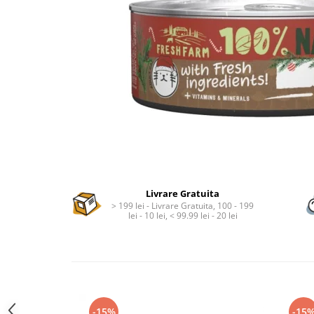
Nature's Protection Superior Care
Nature's Protection
Nature's Protection
Lifestyle
Royal Canin
Taste of The Wild
Hill's
Catit
Brit Premium
Signature7
Nuevo
Acana
Brit Care
Gourmet
Piper
Pro Plan
Fresh Farm
Brit Care
Carpathian Pet Food
Brit Premium
Araton
Felix
Livrare Gratuita
Lovely Hunter
Hill's
> 199 lei - Livrare Gratuita, 100 - 199
lei - 10 lei, < 99.99 lei - 20 lei
Bult
Nuevo
Proof
Tomi
Platinum
Wise
Wise
Carpathian Pet Food
Josera
Fresh Farm
Igiena Caini
Proof
-15%
-15