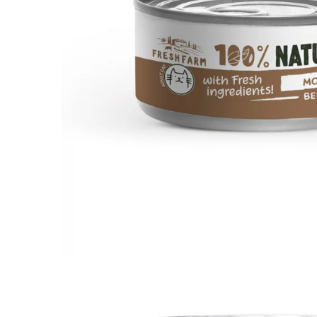
Pro Science
Brit Care
Decent
Brit Premium
Brit Premium
Acana
Brit Care
Orijen
Acana
Hill's
Pro Plan
Pro Plan
Dog Food
Platinum
Orijen
Josera
Hill's
Applaws
Josera
Cat Chow
Platinum
Hrana Umeda Pisici
Dog Chow
Royal Canin
Hrana Umeda Caini
Applaws
Naturo
BonaCibo
Taste of the Wild
Naturo
Isegrim
Cherie
Inaba Churu
Ciao Inaba