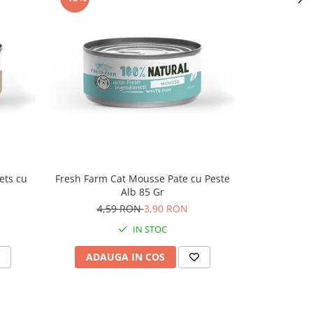
ets cu
Fresh Farm Cat Mousse Pate cu Peste
Fresh Farm 
Alb 85 Gr
Vita 
4,59 RON
3,90 RON
6,
IN STOC
ADAUGA IN COS
ADAU