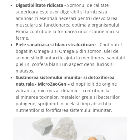
Digestibilitate ridicata -
Somonul de calitate
superioara este usor digerabil si furnizeaza
aminoacizi esentiali necesari pentru dezvoltarea
musculara si functionarea optima a organismului.
Hrana contribuie la formarea unor scaune mici si
ferme.
Piele sanatoasa si blana stralucitoare -
Continutul
bogat in Omega-3 si Omega-6 din somon, ulei de
somon si krill antarctic ajuta la mentinerea sanatatii
pielii si confera blanii un aspect dens, lucios si
matasos.
Sustinerea sistemului imunitar si detoxifierea
naturala - MicroZeoGen –
clinoptilolit de origine
vulcanica, micronizat dinamic – contribuie la
eliminarea toxinelor, metalelor grele si bacteriilor
patogene, sprijinind in acelasi timp absorbtia
nutrientilor si fortificarea sistemului imunitar.