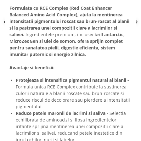
Formulata cu RCE Complex (Red Coat Enhancer
Balanced Amino Acid Complex), ajuta la mentinerea
intensitatii pigmentului roscat sau brun-roscat al blanii
si la pastrarea unei compozitii clare a lacrimilor si
salivei.
Ingredientele premium, inclusiv
krill antarctic,
MicroZeoGen si ulei de somon, ofera sprijin complet
pentru sanatatea pielii, digestie eficienta, sistem
imunitar puternic si energie zilnica.
Avantaje si beneficii:
Protejeaza si intensifica pigmentul natural al blanii -
Formula unica RCE Complex contribuie la sustinerea
culorii naturale a blanii roscate sau brun-roscate si
reduce riscul de decolorare sau pierdere a intensitatii
pigmentului.
Reduce petele maronii de lacrimi si saliva -
Selectia
echilibrata de aminoacizi si lipsa ingredientelor
iritante sprijina mentinerea unei compozitii clare a
lacrimilor si salivei, reducand petele inestetice din
jurul ochilor, gurii si labelor.