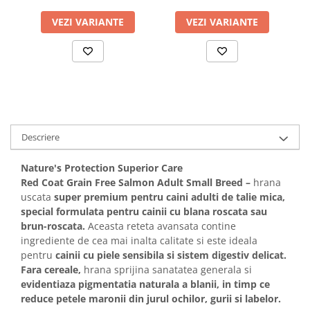
Solutii educative si antistres
Sisaluri si Ansambluri de Joaca
VEZI VARIANTE
VEZI VARIANTE
Pisici
Hrana Raw
Nisip, Silicat si Asternuturi pentru
Pisici
Litiere si Accesorii
Jucarii Pisici
Genti, Custi Transport
Descriere
Castroane, Boluri si Accesorii
Antiparazitare
Nature's Protection Superior Care
Red Coat Grain Free Salmon Adult Small Breed –
hrana
Solutii educative si antistres
uscata
super premium pentru caini adulti de talie mica,
Lese, zgarzi si hamuri
special formulata pentru cainii cu blana roscata sau
brun-roscata.
Aceasta reteta avansata contine
Diete Veterinare Pisici
ingrediente de cea mai inalta calitate si este ideala
pentru
cainii cu piele sensibila si sistem digestiv delicat.
Fara cereale,
hrana sprijina sanatatea generala si
evidentiaza pigmentatia naturala a blanii, in timp ce
reduce petele maronii din jurul ochilor, gurii si labelor.