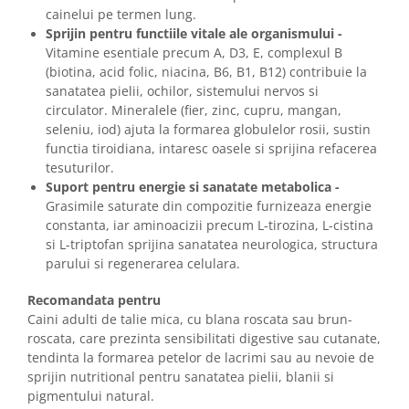
cainelui pe termen lung.
Sprijin pentru functiile vitale ale organismului -
Vitamine esentiale precum A, D3, E, complexul B
(biotina, acid folic, niacina, B6, B1, B12) contribuie la
sanatatea pielii, ochilor, sistemului nervos si
circulator. Mineralele (fier, zinc, cupru, mangan,
seleniu, iod) ajuta la formarea globulelor rosii, sustin
functia tiroidiana, intaresc oasele si sprijina refacerea
tesuturilor.
Suport pentru energie si sanatate metabolica -
Grasimile saturate din compozitie furnizeaza energie
constanta, iar aminoacizii precum L-tirozina, L-cistina
si L-triptofan sprijina sanatatea neurologica, structura
parului si regenerarea celulara.
Recomandata pentru
Caini adulti de talie mica, cu blana roscata sau brun-
roscata, care prezinta sensibilitati digestive sau cutanate,
tendinta la formarea petelor de lacrimi sau au nevoie de
sprijin nutritional pentru sanatatea pielii, blanii si
pigmentului natural.