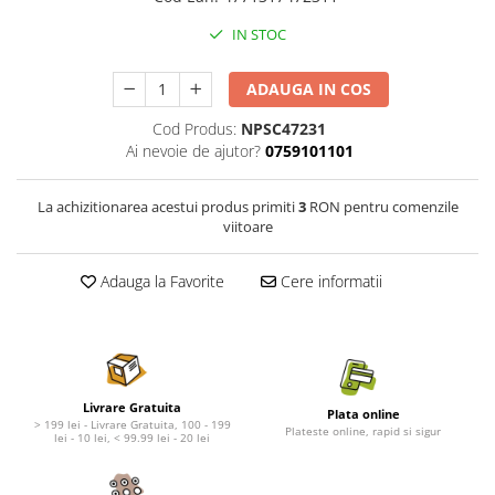
Nature's Protection Superior Care
Nature's Protection
Nature's Protection
Lifestyle
IN STOC
Royal Canin
Taste of The Wild
Hill's
Catit
ADAUGA IN COS
Brit Premium
Signature7
Cod Produs:
NPSC47231
Nuevo
Acana
Ai nevoie de ajutor?
0759101101
Brit Care
Gourmet
Piper
Pro Plan
La achizitionarea acestui produs primiti
3
RON pentru comenzile
viitoare
Fresh Farm
Brit Care
Carpathian Pet Food
Brit Premium
Adauga la Favorite
Cere informatii
Araton
Felix
Lovely Hunter
Hill's
Bult
Nuevo
Proof
Tomi
Platinum
Wise
Livrare Gratuita
Plata online
> 199 lei - Livrare Gratuita, 100 - 199
Wise
Carpathian Pet Food
Plateste online, rapid si sigur
lei - 10 lei, < 99.99 lei - 20 lei
Josera
Fresh Farm
Igiena Caini
Proof