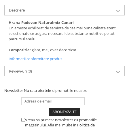
Solutii educative si antistres
Sisaluri si Ansambluri de Joaca
Pisici
Descriere
Hrana Raw
Nisip, Silicat si Asternuturi pentru
Hrana Padovan Naturalmix Canari
Pisici
Un ameste echilibrat de seminte de cea mai buna calitate atent
Litiere si Accesorii
selectionate ce asigura necesarul de substante nutritive pe tot
parcursul anului.
Jucarii Pisici
Compozitie:
glant, mei, ovaz decorticat.
Genti, Custi Transport
Informatii conformitate produs
Castroane, Boluri si Accesorii
Antiparazitare
Review-uri
(0)
Solutii educative si antistres
Lese, zgarzi si hamuri
Newsletter
Nu rata ofertele si promotiile noastre
Diete Veterinare Pisici
Vreau sa primesc newsletter cu promotiile
magazinului. Afla mai multe in
Politica de