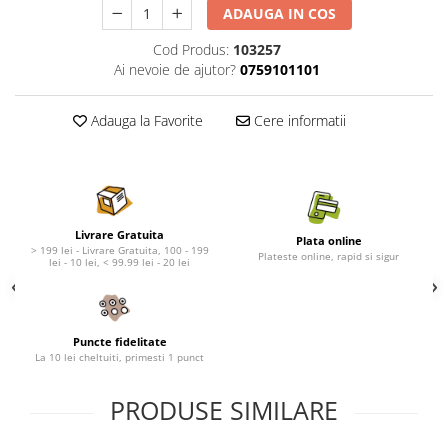
Nature's Protection Superior Care
Nature's Protection
ADAUGA IN COS
Nature's Protection
Lifestyle
Cod Produs:
103257
Royal Canin
Taste of The Wild
Ai nevoie de ajutor?
0759101101
Hill's
Catit
Brit Premium
Signature7
Adauga la Favorite
Cere informatii
Nuevo
Acana
Brit Care
Gourmet
Piper
Pro Plan
Fresh Farm
Brit Care
Carpathian Pet Food
Brit Premium
Livrare Gratuita
Plata online
> 199 lei - Livrare Gratuita, 100 - 199
Plateste online, rapid si sigur
Araton
Felix
lei - 10 lei, < 99.99 lei - 20 lei
Lovely Hunter
Hill's
Bult
Nuevo
Proof
Tomi
Puncte fidelitate
La 10 lei cheltuiti, primesti 1 punct
Platinum
Wise
Wise
Carpathian Pet Food
PRODUSE SIMILARE
Josera
Fresh Farm
Igiena Caini
Proof