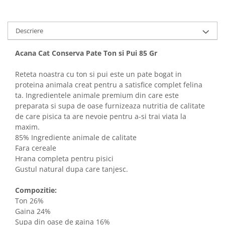
Solutii educative si antistres
Sisaluri si Ansambluri de Joaca
Pisici
Hrana Raw
Descriere
Nisip, Silicat si Asternuturi pentru
Pisici
Acana Cat Conserva Pate Ton si Pui 85 Gr
Litiere si Accesorii
Jucarii Pisici
Reteta noastra cu ton si pui este un pate bogat in
proteina animala creat pentru a satisfice complet felina
Genti, Custi Transport
ta. Ingredientele animale premium din care este
Castroane, Boluri si Accesorii
preparata si supa de oase furnizeaza nutritia de calitate
de care pisica ta are nevoie pentru a-si trai viata la
Antiparazitare
maxim.
Solutii educative si antistres
85% Ingrediente animale de calitate
Fara cereale
Lese, zgarzi si hamuri
Hrana completa pentru pisici
Diete Veterinare Pisici
Gustul natural dupa care tanjesc.
Compozitie:
Ton 26%
Gaina 24%
Supa din oase de gaina 16%