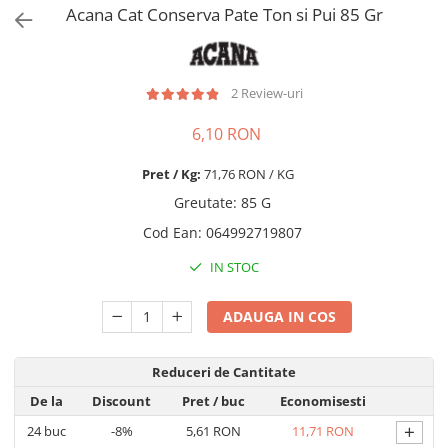
Pro Science
Brit Care
Acana Cat Conserva Pate Ton si Pui 85 Gr
Decent
Brit Premium
Brit Premium
Acana
Brit Care
Orijen
2 Review-uri
Acana
Hill's
Pro Plan
Pro Plan
6,10 RON
Dog Food
Platinum
Pret / Kg:
71,76 RON / KG
Orijen
Josera
Greutate
:
85 G
Hill's
Applaws
Cod Ean
:
064992719807
Josera
Cat Chow
Platinum
Hrana Umeda Pisici
IN STOC
Dog Chow
Royal Canin
Hrana Umeda Caini
ADAUGA IN COS
Applaws
Naturo
BonaCibo
Taste of the Wild
Naturo
Reduceri de Cantitate
Isegrim
Cherie
De la
Discount
Pret
/ buc
Economisesti
Inaba Churu
Ciao Inaba
+
24
buc
-8%
5,61 RON
11,71 RON