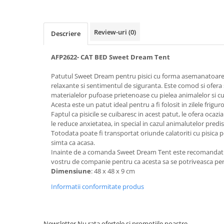
Bult
Diete Veterinare Caini
Araton
Suplimente Nutritive Caini
Review-uri
(0)
Descriere
Lovely Hunter
Cosuri, Culcusuri si Perne
Igiena Pisici
AFP2622- CAT BED Sweet Dream Tent
Covorase Absorbante
Igiena Casei
Lese, zgarzi si hamuri
Patutul Sweet Dream pentru pisici cu forma asemanatoare unu
Sampoane si Balsamuri
relaxante si sentimentul de siguranta. Este comod si ofera 
Recompense si Delicii pentru Caini
Igiena Auriculara
materialelor pufoase prietenoase cu pielea animalelor si cus
Igiena Oculara
Acesta este un patut ideal pentru a fi folosit in zilele frigur
Lapte pentru Caini
Faptul ca pisicile se cuibaresc in acest patut, le ofera ocazia
Articole Periaj
Hainute Caini
le reduce anxietatea, in special in cazul animalutelor predis
Forfecute si Clesti
Totodata poate fi transportat oriunde calatoriti cu pisica pe
Jucarii Caini
simta ca acasa.
Igiena Orala si Dentara
Inainte de a comanda Sweet Dream Tent este recomandat sa
Educare si Dresaj
Igiena Blana si Piele
vostru de companie pentru ca acesta sa se potriveasca per
Genti, Custi Transport
Lapte pentru Pisici
Dimensiune
: 48 x 48 x 9 cm
Castroane, Boluri si Accesorii
Suplimente Nutritive Pisici
Informatii conformitate produs
Fantani si Adapatoare
Recompense si Delicii pentru Pisici
Antiparazitare
Cosuri, Culcusuri si Perne
Newsletter
Nu rata ofertele si promotiile noastre