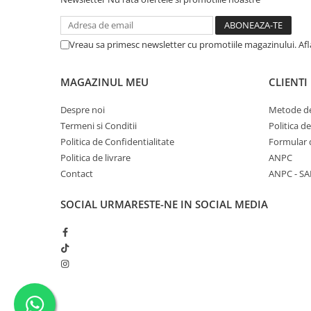
Solutii educative si antistres
Sisaluri si Ansambluri de Joaca
Pisici
Hrana Raw
Vreau sa primesc newsletter cu promotiile magazinului. Af
Nisip, Silicat si Asternuturi pentru
Pisici
Litiere si Accesorii
MAGAZINUL MEU
CLIENTI
Jucarii Pisici
Despre noi
Metode de
Genti, Custi Transport
Termeni si Conditii
Politica d
Politica de Confidentialitate
Formular 
Castroane, Boluri si Accesorii
Politica de livrare
ANPC
Antiparazitare
Contact
ANPC - SA
Solutii educative si antistres
SOCIAL
URMARESTE-NE IN SOCIAL MEDIA
Lese, zgarzi si hamuri
Diete Veterinare Pisici