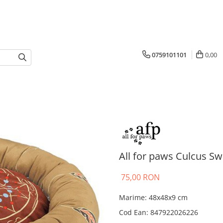
0759101101
0,00
All for paws Culcus S
75,00 RON
Marime
:
48x48x9 cm
Cod Ean
:
847922026226