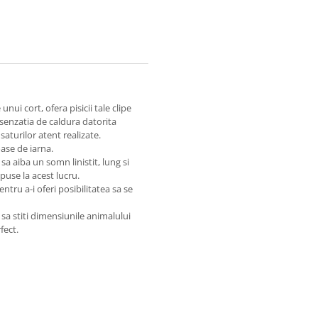
i cort, ofera pisicii tale clipe
senzatia de caldura datorita
aturilor atent realizate.
oase de iarna.
 sa aiba un somn linistit, lung si
puse la acest lucru.
ntru a-i oferi posibilitatea sa se
 stiti dimensiunile animalului
fect.