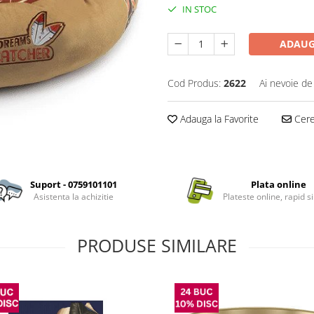
IN STOC
ADAUG
Cod Produs:
2622
Ai nevoie de
Adauga la Favorite
Cere 
Suport - 0759101101
Plata online
Asistenta la achizitie
Plateste online, rapid si
PRODUSE SIMILARE