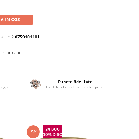
A IN COS
 ajutor?
0759101101
informatii
Puncte fidelitate
 sigur
La 10 lei cheltuiti, primesti 1 punct
-5%