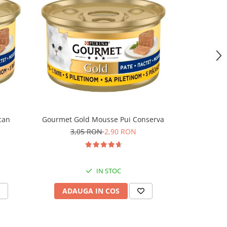
can
Gourmet Gold Mousse Pui Conserva
Felix Fanta
3,05 RON
2,90 RON
IN STOC
ADAUGA IN COS
ADAU