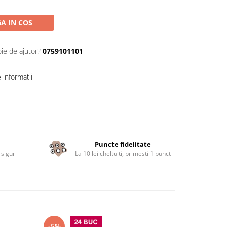
A IN COS
oie de ajutor?
0759101101
informatii
Puncte fidelitate
 sigur
La 10 lei cheltuiti, primesti 1 punct
-5%