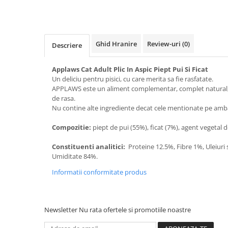
Bult
Diete Veterinare Caini
Araton
Suplimente Nutritive Caini
Lovely Hunter
Ghid Hranire
Review-uri
(0)
Cosuri, Culcusuri si Perne
Descriere
Igiena Pisici
Covorase Absorbante
Igiena Casei
Applaws Cat Adult Plic In Aspic Piept Pui Si Ficat
Lese, zgarzi si hamuri
Un deliciu pentru pisici, cu care merita sa fie rasfatate.
Sampoane si Balsamuri
APPLAWS este un aliment complementar, complet natural, p
Recompense si Delicii pentru Caini
Igiena Auriculara
de rasa.
Igiena Oculara
Lapte pentru Caini
Nu contine alte ingrediente decat cele mentionate pe amba
Articole Periaj
Hainute Caini
Compozitie:
piept de pui (55%), ficat (7%), agent vegetal de
Forfecute si Clesti
Jucarii Caini
Igiena Orala si Dentara
Constituenti analitici:
Proteine 12.5%, Fibre 1%, Uleiuri
Educare si Dresaj
Umiditate 84%.
Igiena Blana si Piele
Genti, Custi Transport
Lapte pentru Pisici
Informatii conformitate produs
Castroane, Boluri si Accesorii
Suplimente Nutritive Pisici
Fantani si Adapatoare
Recompense si Delicii pentru Pisici
Newsletter
Nu rata ofertele si promotiile noastre
Antiparazitare
Cosuri, Culcusuri si Perne