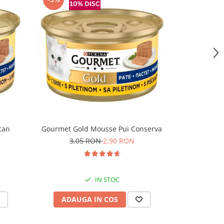
can
Gourmet Gold Mousse Pui Conserva
Felix Fanta
3,05 RON
2,90 RON
IN STOC
ADAUGA IN COS
ADAU