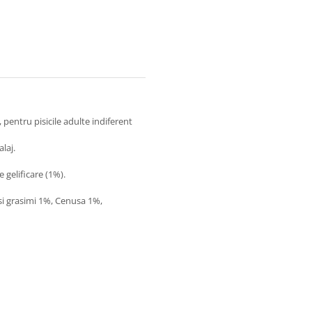
entru pisicile adulte indiferent
laj.
 gelificare (1%).
 si grasimi 1%, Cenusa 1%,