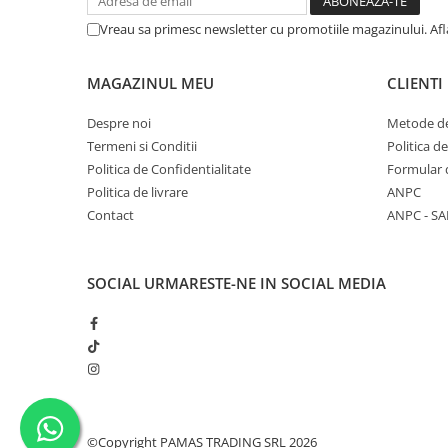
Solutii educative si antistres
Sisaluri si Ansambluri de Joaca
Vreau sa primesc newsletter cu promotiile magazinului. Af
Pisici
Hrana Raw
Nisip, Silicat si Asternuturi pentru
MAGAZINUL MEU
CLIENTI
Pisici
Litiere si Accesorii
Despre noi
Metode de
Termeni si Conditii
Politica d
Jucarii Pisici
Politica de Confidentialitate
Formular 
Genti, Custi Transport
Politica de livrare
ANPC
Castroane, Boluri si Accesorii
Contact
ANPC - SA
Antiparazitare
Solutii educative si antistres
SOCIAL
URMARESTE-NE IN SOCIAL MEDIA
Lese, zgarzi si hamuri
Diete Veterinare Pisici
©Copyright PAMAS TRADING SRL 2026