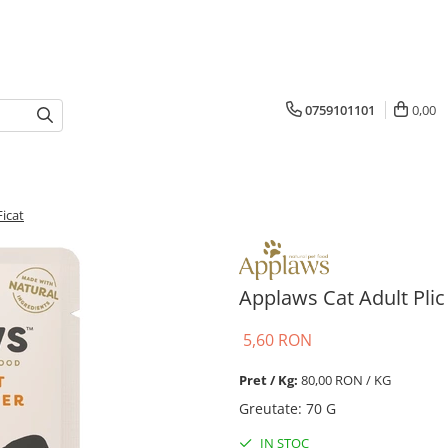
0759101101
0,00
Ficat
Applaws Cat Adult Plic 
5,60 RON
Pret / Kg:
80,00 RON / KG
Greutate
:
70 G
IN STOC