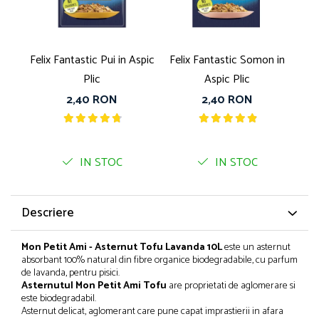
Bult
Diete Veterinare Caini
Araton
Suplimente Nutritive Caini
Lovely Hunter
Felix Fantastic Pui in Aspic
Felix Fantastic Somon in
G
Cosuri, Culcusuri si Perne
Igiena Pisici
Plic
Aspic Plic
Covorase Absorbante
Igiena Casei
2,40 RON
2,40 RON
Lese, zgarzi si hamuri
Sampoane si Balsamuri
Recompense si Delicii pentru Caini
Igiena Auriculara
Igiena Oculara
Lapte pentru Caini
IN STOC
IN STOC
Articole Periaj
Hainute Caini
Forfecute si Clesti
Jucarii Caini
Igiena Orala si Dentara
Descriere
Educare si Dresaj
Igiena Blana si Piele
Genti, Custi Transport
Lapte pentru Pisici
Mon Petit Ami - Asternut Tofu Lavanda 10L
este un asternut
absorbant 100% natural din fibre organice biodegradabile, cu parfum
Castroane, Boluri si Accesorii
Suplimente Nutritive Pisici
de lavanda, pentru pisici.
Fantani si Adapatoare
Recompense si Delicii pentru Pisici
Asternutul Mon Petit Ami Tofu
are proprietati de aglomerare si
este biodegradabil.
Antiparazitare
Cosuri, Culcusuri si Perne
Asternut delicat, aglomerant care pune capat imprastierii in afara