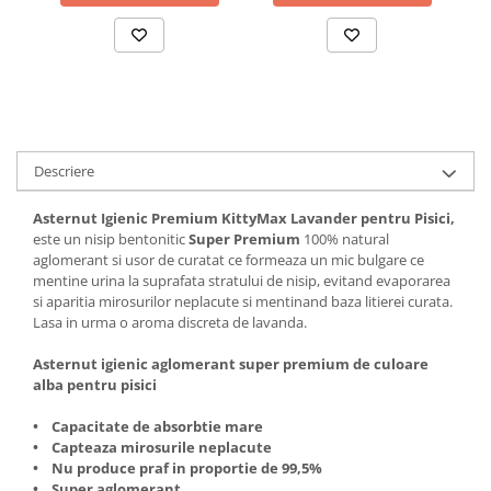
Solutii educative si antistres
Sisaluri si Ansambluri de Joaca
Pisici
Hrana Raw
Nisip, Silicat si Asternuturi pentru
Pisici
Litiere si Accesorii
Jucarii Pisici
Descriere
Genti, Custi Transport
Asternut Igienic Premium KittyMax Lavander pentru Pisici,
Castroane, Boluri si Accesorii
este un nisip bentonitic
Super Premium
100% natural
aglomerant si usor de curatat ce formeaza un mic bulgare ce
Antiparazitare
mentine urina la suprafata stratului de nisip, evitand evaporarea
Solutii educative si antistres
si aparitia mirosurilor neplacute si mentinand baza litierei curata.
Lasa in urma o aroma discreta de lavanda.
Lese, zgarzi si hamuri
Asternut igienic aglomerant super premium de culoare
Diete Veterinare Pisici
alba pentru pisici
• Capacitate de absorbtie mare
• Capteaza mirosurile neplacute
• Nu produce praf in proportie de 99,5%
• Super aglomerant