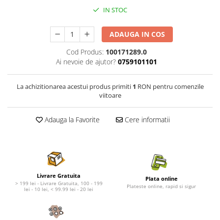
Nature's Protection Superior Care
Nature's Protection
IN STOC
Nature's Protection
Lifestyle
Royal Canin
Taste of The Wild
ADAUGA IN COS
Hill's
Catit
Cod Produs:
100171289.0
Brit Premium
Signature7
Ai nevoie de ajutor?
0759101101
Nuevo
Acana
Brit Care
Gourmet
La achizitionarea acestui produs primiti
1
RON pentru comenzile
Piper
Pro Plan
viitoare
Fresh Farm
Brit Care
Carpathian Pet Food
Brit Premium
Adauga la Favorite
Cere informatii
Araton
Felix
Lovely Hunter
Hill's
Bult
Nuevo
Proof
Tomi
Livrare Gratuita
Plata online
Platinum
Wise
> 199 lei - Livrare Gratuita, 100 - 199
Plateste online, rapid si sigur
lei - 10 lei, < 99.99 lei - 20 lei
Wise
Carpathian Pet Food
Josera
Fresh Farm
Igiena Caini
Proof