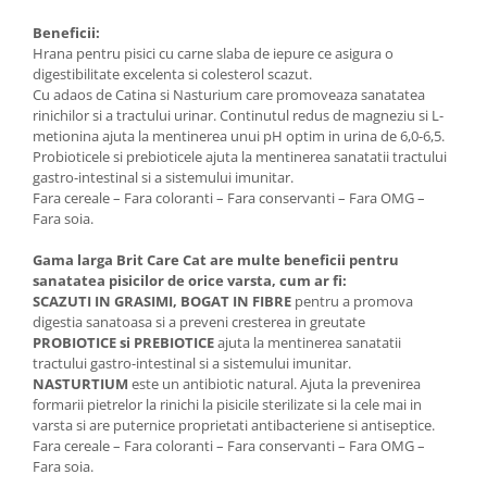
Beneficii:
Hrana pentru pisici cu carne slaba de iepure ce asigura o
digestibilitate excelenta si colesterol scazut.
Cu adaos de Catina si Nasturium care promoveaza sanatatea
rinichilor si a tractului urinar. Continutul redus de magneziu si L-
metionina ajuta la mentinerea unui pH optim in urina de 6,0-6,5.
Probioticele si prebioticele ajuta la mentinerea sanatatii tractului
gastro-intestinal si a sistemului imunitar.
Fara cereale – Fara coloranti – Fara conservanti – Fara OMG –
Fara soia.
Gama larga Brit Care Cat are multe beneficii pentru
sanatatea pisicilor de orice varsta, cum ar fi:
SCAZUTI IN GRASIMI, BOGAT IN FIBRE
pentru a promova
digestia sanatoasa si a preveni cresterea in greutate
PROBIOTICE si PREBIOTICE
ajuta la mentinerea sanatatii
tractului gastro-intestinal si a sistemului imunitar.
NASTURTIUM
este un antibiotic natural. Ajuta la prevenirea
formarii pietrelor la rinichi la pisicile sterilizate si la cele mai in
varsta si are puternice proprietati antibacteriene si antiseptice.
Fara cereale – Fara coloranti – Fara conservanti – Fara OMG –
Fara soia.