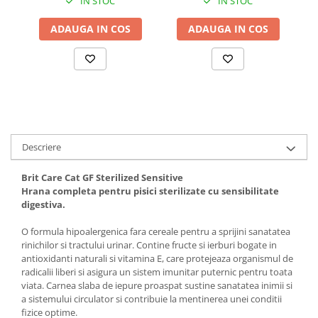
IN STOC
IN STOC
Solutii educative si antistres
Sisaluri si Ansambluri de Joaca
Pisici
ADAUGA IN COS
ADAUGA IN COS
Hrana Raw
Nisip, Silicat si Asternuturi pentru
Pisici
Litiere si Accesorii
Jucarii Pisici
Genti, Custi Transport
Descriere
Castroane, Boluri si Accesorii
Antiparazitare
Brit Care Cat GF Sterilized Sensitive
Hrana completa pentru pisici sterilizate cu sensibilitate
Solutii educative si antistres
digestiva.
Lese, zgarzi si hamuri
O formula hipoalergenica fara cereale pentru a sprijini sanatatea
Diete Veterinare Pisici
rinichilor si tractului urinar. Contine fructe si ierburi bogate in
antioxidanti naturali si vitamina E, care protejeaza organismul de
radicalii liberi si asigura un sistem imunitar puternic pentru toata
viata. Carnea slaba de iepure proaspat sustine sanatatea inimii si
a sistemului circulator si contribuie la mentinerea unei conditii
fizice optime.