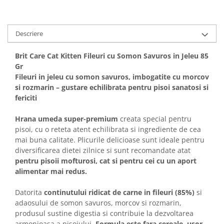
Solutii educative si antistres
Sisaluri si Ansambluri de Joaca
Pisici
Hrana Raw
Nisip, Silicat si Asternuturi pentru
Descriere
Pisici
Brit Care Cat Kitten Fileuri cu Somon Savuros in Jeleu 85
Litiere si Accesorii
Gr
Jucarii Pisici
Fileuri in jeleu cu somon savuros, imbogatite cu morcov
si rozmarin – gustare echilibrata pentru pisoi sanatosi si
Genti, Custi Transport
fericiti
Castroane, Boluri si Accesorii
Hrana umeda super-premium
creata special pentru
Antiparazitare
pisoi, cu o reteta atent echilibrata si ingrediente de cea
Solutii educative si antistres
mai buna calitate. Plicurile delicioase sunt ideale pentru
diversificarea dietei zilnice si sunt recomandate atat
Lese, zgarzi si hamuri
pentru pisoii mofturosi, cat si pentru cei cu un aport
Diete Veterinare Pisici
alimentar mai redus.
Datorita
continutului ridicat de carne in fileuri (85%)
si
adaosului de somon savuros, morcov si rozmarin,
produsul sustine digestia si contribuie la dezvoltarea
armonioasa a pisoiului.
Formula este fara cereale, usor