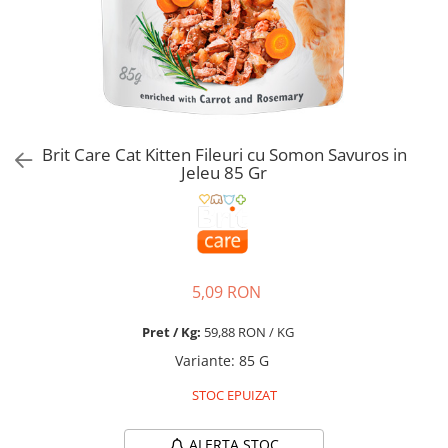
Pro Science
Brit Care
Decent
Brit Premium
Brit Premium
Acana
Brit Care
Orijen
Acana
Hill's
Pro Plan
Pro Plan
Brit Care Cat Kitten Fileuri cu Somon Savuros in
Dog Food
Platinum
Jeleu 85 Gr
Orijen
Josera
Hill's
Applaws
Josera
Cat Chow
Platinum
Hrana Umeda Pisici
Dog Chow
5,09 RON
Royal Canin
Hrana Umeda Caini
Applaws
Pret / Kg:
59,88 RON / KG
Naturo
BonaCibo
Variante
:
85 G
Taste of the Wild
Naturo
STOC EPUIZAT
Isegrim
Cherie
Inaba Churu
Ciao Inaba
ALERTA STOC