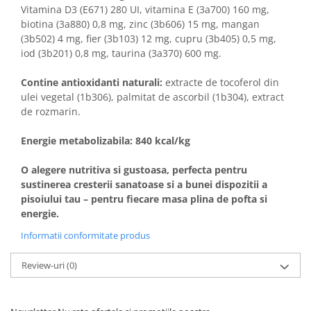
Vitamina D3 (E671) 280 UI, vitamina E (3a700) 160 mg,
biotina (3a880) 0,8 mg, zinc (3b606) 15 mg, mangan
(3b502) 4 mg, fier (3b103) 12 mg, cupru (3b405) 0,5 mg,
iod (3b201) 0,8 mg, taurina (3a370) 600 mg.
Contine antioxidanti naturali:
extracte de tocoferol din
ulei vegetal (1b306), palmitat de ascorbil (1b304), extract
de rozmarin.
Energie metabolizabila: 840 kcal/kg
O alegere nutritiva si gustoasa, perfecta pentru
sustinerea cresterii sanatoase si a bunei dispozitii a
pisoiului tau – pentru fiecare masa plina de pofta si
energie.
Informatii conformitate produs
Review-uri
(0)