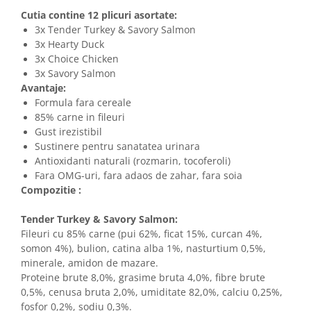
Cutia contine 12 plicuri asortate:
3x Tender Turkey & Savory Salmon
3x Hearty Duck
3x Choice Chicken
3x Savory Salmon
Avantaje:
Formula fara cereale
85% carne in fileuri
Gust irezistibil
Sustinere pentru sanatatea urinara
Antioxidanti naturali (rozmarin, tocoferoli)
Fara OMG-uri, fara adaos de zahar, fara soia
Compozitie :
Tender Turkey & Savory Salmon:
Fileuri cu 85% carne (pui 62%, ficat 15%, curcan 4%,
somon 4%), bulion, catina alba 1%, nasturtium 0,5%,
minerale, amidon de mazare.
Proteine brute 8,0%, grasime bruta 4,0%, fibre brute
0,5%, cenusa bruta 2,0%, umiditate 82,0%, calciu 0,25%,
fosfor 0,2%, sodiu 0,3%.