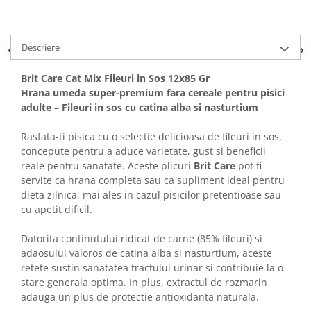
Solutii educative si antistres
Sisaluri si Ansambluri de Joaca
Pisici
Hrana Raw
Nisip, Silicat si Asternuturi pentru
Descriere
Pisici
Brit Care Cat Mix Fileuri in Sos 12x85 Gr
Litiere si Accesorii
Hrana umeda super-premium fara cereale pentru pisici
Jucarii Pisici
adulte – Fileuri in sos cu catina alba si nasturtium
Genti, Custi Transport
Rasfata-ti pisica cu o selectie delicioasa de fileuri in sos,
Castroane, Boluri si Accesorii
concepute pentru a aduce varietate, gust si beneficii
reale pentru sanatate. Aceste plicuri
Brit Care
pot fi
Antiparazitare
servite ca hrana completa sau ca supliment ideal pentru
Solutii educative si antistres
dieta zilnica, mai ales in cazul pisicilor pretentioase sau
cu apetit dificil.
Lese, zgarzi si hamuri
Diete Veterinare Pisici
Datorita continutului ridicat de carne (85% fileuri) si
adaosului valoros de catina alba si nasturtium, aceste
retete sustin sanatatea tractului urinar si contribuie la o
stare generala optima. In plus, extractul de rozmarin
adauga un plus de protectie antioxidanta naturala.