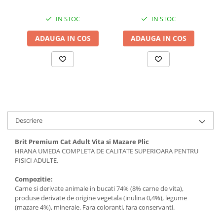
Solutii educative si antistres
Sisaluri si Ansambluri de Joaca
Pisici
IN STOC
IN STOC
Hrana Raw
Nisip, Silicat si Asternuturi pentru
ADAUGA IN COS
ADAUGA IN COS
Pisici
Litiere si Accesorii
Jucarii Pisici
Genti, Custi Transport
Castroane, Boluri si Accesorii
Antiparazitare
Descriere
Solutii educative si antistres
Brit Premium Cat Adult Vita si Mazare Plic
Lese, zgarzi si hamuri
HRANA UMEDA COMPLETA DE CALITATE SUPERIOARA PENTRU
PISICI ADULTE.
Diete Veterinare Pisici
Compozitie:
Carne si derivate animale in bucati 74% (8% carne de vita),
produse derivate de origine vegetala (inulina 0,4%), legume
(mazare 4%), minerale. Fara coloranti, fara conservanti.