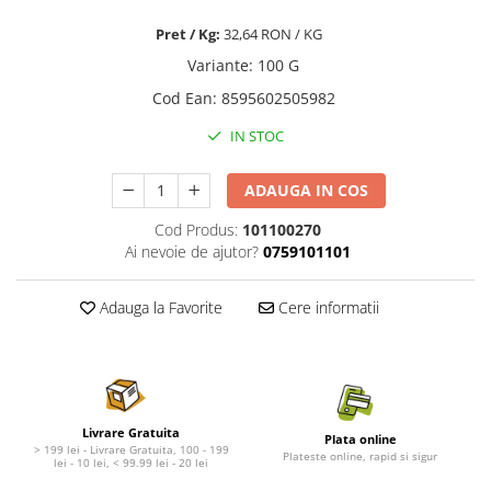
Nature's Protection Superior Care
Nature's Protection
Nature's Protection
Lifestyle
Pret / Kg:
32,64 RON / KG
Royal Canin
Taste of The Wild
Variante
:
100 G
Hill's
Catit
Cod Ean
:
8595602505982
Brit Premium
Signature7
IN STOC
Nuevo
Acana
Brit Care
Gourmet
ADAUGA IN COS
Piper
Pro Plan
Fresh Farm
Brit Care
Cod Produs:
101100270
Ai nevoie de ajutor?
0759101101
Carpathian Pet Food
Brit Premium
Araton
Felix
Adauga la Favorite
Cere informatii
Lovely Hunter
Hill's
Bult
Nuevo
Proof
Tomi
Platinum
Wise
Wise
Carpathian Pet Food
Livrare Gratuita
Plata online
> 199 lei - Livrare Gratuita, 100 - 199
Josera
Fresh Farm
Plateste online, rapid si sigur
lei - 10 lei, < 99.99 lei - 20 lei
Igiena Caini
Proof