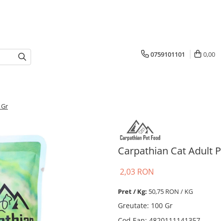
0759101101
0,00
 Gr
Carpathian Cat Adult P
2,03 RON
Pret / Kg:
50,75 RON / KG
Greutate
:
100 Gr
Cod Ean
:
4820111141357