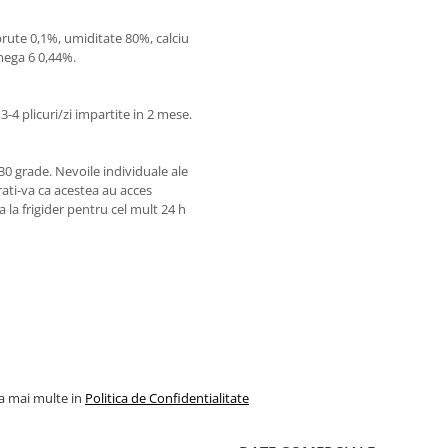
brute 0,1%, umiditate 80%, calciu
Omega 6 0,44%.
-4 plicuri/zi impartite in 2 mese.
 30 grade. Nevoile individuale ale
urati-va ca acestea au acces
 la frigider pentru cel mult 24 h
la mai multe in
Politica de Confidentialitate