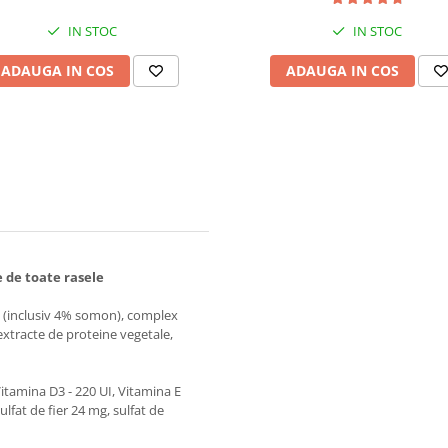
IN STOC
IN STOC
ADAUGA IN COS
ADAUGA IN COS
 de toate rasele
 (inclusiv 4% somon), complex
extracte de proteine vegetale,
Vitamina D3 - 220 UI, Vitamina E
lfat de fier 24 mg, sulfat de