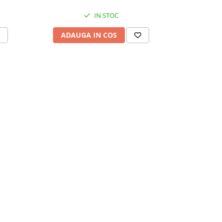
IN STOC
ADAUGA IN COS
ADAU