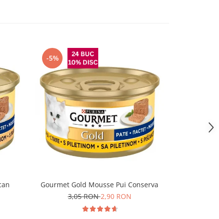
-5%
can
Gourmet Gold Mousse Pui Conserva
Felix Fanta
3,05 RON
2,90 RON