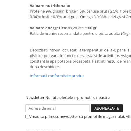
Solutii educative si antistres
Sisaluri si Ansambluri de Joaca
Valoare nutritionala:
Pisici
Proteine 9%, grasimi brute 4,5%, cenusa bruta 2,5%, fibre 
Hrana Raw
0,34%, fosfor 0,3%, acizi grasi Omega 3 0,08%, acizi grasi 
Nisip, Silicat si Asternuturi pentru
Pisici
Valoare energetica
: 89,28 kcal/100 gr
Ratia de hranire recomandata pentru o pisica adulta (4kg): 3
Litiere si Accesorii
Jucarii Pisici
Depozitati intr-un loc uscat, la temperaturi de la 4, pana la
Genti, Custi Transport
pisicilor pot varia in functie de varsta si de activitate. Asig
Castroane, Boluri si Accesorii
constant la apa potabila proaspata. Pastrati restul de hrana
dupa deschidere.
Antiparazitare
Informatii conformitate produs
Solutii educative si antistres
Lese, zgarzi si hamuri
Diete Veterinare Pisici
Newsletter
Nu rata ofertele si promotiile noastre
Vreau sa primesc newsletter cu promotiile magazinului. Af