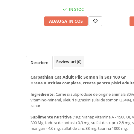
Bult
Diete Veterinare Caini
IN STOC
Araton
Suplimente Nutritive Caini
ADAUGA IN COS
Lovely Hunter
Cosuri, Culcusuri si Perne
Igiena Pisici
Covorase Absorbante
Igiena Casei
Lese, zgarzi si hamuri
Sampoane si Balsamuri
Recompense si Delicii pentru Caini
Igiena Auriculara
Review-uri
(0)
Igiena Oculara
Descriere
Lapte pentru Caini
Articole Periaj
Hainute Caini
Carpathian Cat Adult Plic Somon in Sos 100 Gr
Forfecute si Clesti
Jucarii Caini
Hrana nutritiva completa, creata pentru pisici adulte
Igiena Orala si Dentara
Educare si Dresaj
Igiena Blana si Piele
Ingrediente:
Carne si subproduse de origine animala 80%
vitamino-mineral, uleiuri si grasimi (ulei de somon 0,34%), 
Genti, Custi Transport
Lapte pentru Pisici
zahar.
Castroane, Boluri si Accesorii
Suplimente Nutritive Pisici
Suplimente nutritive
(1Kg hrana): Vitamina A - 1500 UI, 
Fantani si Adapatoare
Recompense si Delicii pentru Pisici
300 Mg, Iodura de potasiu 0,3 mg, sulfat de cupru 2,8 mg, su
Antiparazitare
mangan - 4,6 mg, sulfat de zinc 38 mg, taurina 1000 mg.
Cosuri, Culcusuri si Perne