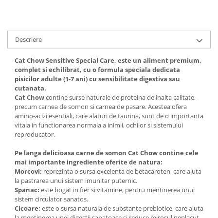
Solutii educative si antistres
Sisaluri si Ansambluri de Joaca
Pisici
Hrana Raw
Nisip, Silicat si Asternuturi pentru
Descriere
Pisici
Litiere si Accesorii
Cat Chow Sensitive Special Care, este un aliment premium,
complet si echilibrat, cu o formula speciala dedicata
Jucarii Pisici
pisicilor adulte (1-7 ani) cu sensibilitate digestiva sau
Genti, Custi Transport
cutanata.
Cat Chow
contine surse naturale de proteina de inalta calitate,
Castroane, Boluri si Accesorii
precum carnea de somon si carnea de pasare. Acestea ofera
amino-acizi esentiali, care alaturi de taurina, sunt de o importanta
Antiparazitare
vitala in functionarea normala a inimii, ochilor si sistemului
Solutii educative si antistres
reproducator.
Lese, zgarzi si hamuri
Pe langa delicioasa carne de somon Cat Chow contine cele
Diete Veterinare Pisici
mai importante ingrediente oferite de natura:
Morcovi:
reprezinta o sursa excelenta de betacaroten, care ajuta
la pastrarea unui sistem imunitar puternic.
Spanac:
este bogat in fier si vitamine, pentru mentinerea unui
sistem circulator sanatos.
Cicoare:
este o sursa naturala de substante prebiotice, care ajuta
la mentinerea unei digestii sanatoase si reduce mirosul neplacut