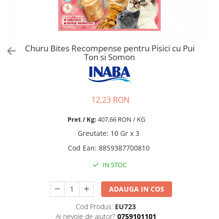
Pro Science
Brit Care
Decent
Brit Premium
Brit Premium
Acana
Brit Care
Orijen
Churu Bites Recompense pentru Pisici cu Pui
Acana
Hill's
Ton si Somon
Pro Plan
Pro Plan
Dog Food
Platinum
Orijen
Josera
12,23 RON
Hill's
Applaws
Josera
Cat Chow
Pret / Kg:
407,66 RON / KG
Platinum
Hrana Umeda Pisici
Greutate
:
10 Gr x 3
Dog Chow
Royal Canin
Cod Ean
:
8859387700810
Hrana Umeda Caini
Applaws
IN STOC
Naturo
BonaCibo
Taste of the Wild
Naturo
ADAUGA IN COS
Isegrim
Cherie
Cod Produs:
EU723
Inaba Churu
Ciao Inaba
Ai nevoie de ajutor?
0759101101