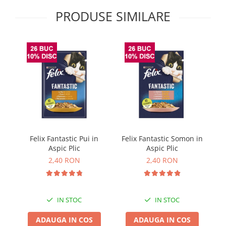
Solutii educative si antistres
Sisaluri si Ansambluri de Joaca
PRODUSE SIMILARE
Pisici
Hrana Raw
Nisip, Silicat si Asternuturi pentru
Pisici
Litiere si Accesorii
Jucarii Pisici
Genti, Custi Transport
Castroane, Boluri si Accesorii
Antiparazitare
Solutii educative si antistres
Felix Fantastic Pui in
Felix Fantastic Somon in
G
Aspic Plic
Aspic Plic
Lese, zgarzi si hamuri
2,40 RON
2,40 RON
Diete Veterinare Pisici
IN STOC
IN STOC
ADAUGA IN COS
ADAUGA IN COS