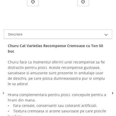
Solutii educative si antistres
Sisaluri si Ansambluri de Joaca
Pisici
Hrana Raw
Nisip, Silicat si Asternuturi pentru
Pisici
Litiere si Accesorii
Descriere
Jucarii Pisici
Churu Cat Varieties Recompense Cremoase cu Ton 50
Genti, Custi Transport
buc
Castroane, Boluri si Accesorii
Churu face ca momentul oferirii unei recompense sa fie
Antiparazitare
distractiv pentru pisici. Aceste recompense gustoase,
Solutii educative si antistres
sanatoase si amuzante sunt prezente in ambalaje usor
de deschis, pe care pisica dumneavoastra pur si simplu
Lese, zgarzi si hamuri
le va adora!
Diete Veterinare Pisici
Hrana complementara pentru pisici, concepute pentru a
hrani din mana.
• Fara cereale, conservanti sau coloranti artificiali.
• Textura cremoasa si arome savuroase pe care pisicile