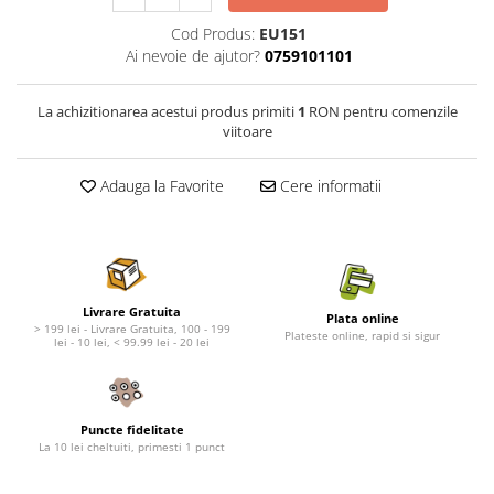
Nature's Protection Superior Care
Nature's Protection
Nature's Protection
Lifestyle
Cod Produs:
EU151
Ai nevoie de ajutor?
0759101101
Royal Canin
Taste of The Wild
Hill's
Catit
La achizitionarea acestui produs primiti
1
RON pentru comenzile
Brit Premium
Signature7
viitoare
Nuevo
Acana
Brit Care
Gourmet
Adauga la Favorite
Cere informatii
Piper
Pro Plan
Fresh Farm
Brit Care
Carpathian Pet Food
Brit Premium
Araton
Felix
Livrare Gratuita
Lovely Hunter
Hill's
Plata online
> 199 lei - Livrare Gratuita, 100 - 199
Plateste online, rapid si sigur
lei - 10 lei, < 99.99 lei - 20 lei
Bult
Nuevo
Proof
Tomi
Platinum
Wise
Puncte fidelitate
Wise
Carpathian Pet Food
La 10 lei cheltuiti, primesti 1 punct
Josera
Fresh Farm
Igiena Caini
Proof