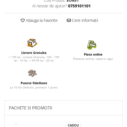
Cod Produs:
EU651
Nature's Protection Superior Care
Nature's Protection
Ai nevoie de ajutor?
0759101101
Nature's Protection
Lifestyle
Royal Canin
Taste of The Wild
Adauga la Favorite
Cere informatii
Hill's
Catit
Brit Premium
Signature7
Nuevo
Acana
Brit Care
Gourmet
Piper
Pro Plan
Livrare Gratuita
Plata online
> 199 lei - Livrare Gratuita, 100 - 199
Plateste online, rapid si sigur
Fresh Farm
Brit Care
lei - 10 lei, < 99.99 lei - 20 lei
Carpathian Pet Food
Brit Premium
Araton
Felix
Lovely Hunter
Hill's
Puncte fidelitate
La 10 lei cheltuiti, primesti 1 punct
Bult
Nuevo
Proof
Tomi
Platinum
Wise
PACHETE SI PROMOTII
Wise
Carpathian Pet Food
Josera
Fresh Farm
CADOU
Igiena Caini
Proof