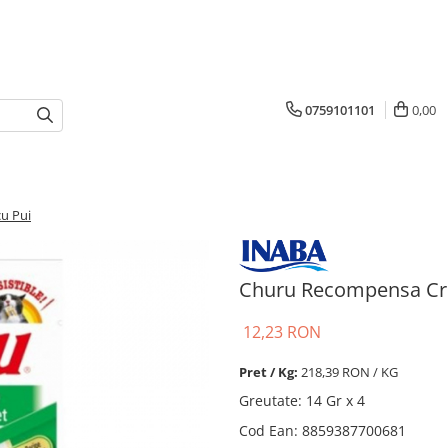
0759101101
0,00
u Pui
Churu Recompensa Cre
12,23 RON
Pret / Kg:
218,39 RON / KG
Greutate
:
14 Gr x 4
Cod Ean
:
8859387700681