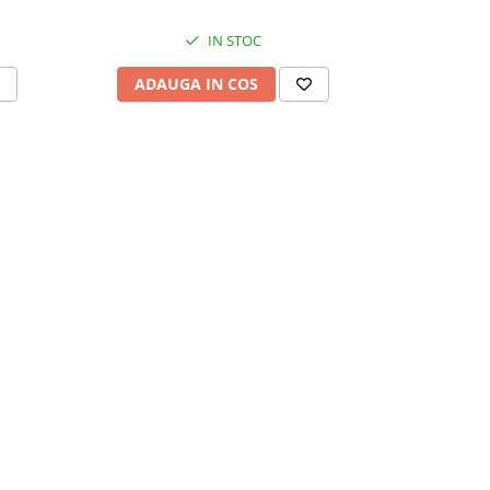
IN STOC
ADAUGA IN COS
ADAU