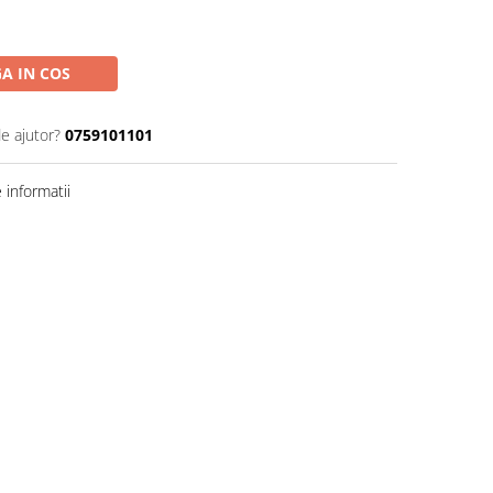
A IN COS
de ajutor?
0759101101
informatii