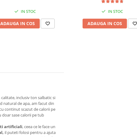
IN STOC
IN STOC
ADAUGA IN COS
ADAUGA IN COS
alitate, inclusiv ton salbatic si
od natural de apa, am facut din
cu continut scazut de calorii pe
u doar sase calorii pe tub
 artificiali
, ceea ce le face un
l,
il puteti folosi pentru a ajuta