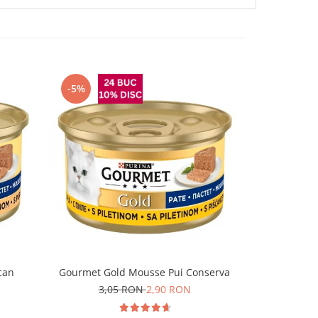
-5%
can
Gourmet Gold Mousse Pui Conserva
Felix Fanta
3,05 RON
2,90 RON