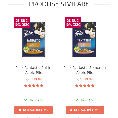
PRODUSE SIMILARE
Solutii educative si antistres
Sisaluri si Ansambluri de Joaca
Pisici
Hrana Raw
Nisip, Silicat si Asternuturi pentru
Pisici
Litiere si Accesorii
Jucarii Pisici
Genti, Custi Transport
Castroane, Boluri si Accesorii
Antiparazitare
Felix Fantastic Pui in
Felix Fantastic Somon in
G
Solutii educative si antistres
Aspic Plic
Aspic Plic
2,40 RON
2,40 RON
Lese, zgarzi si hamuri
Diete Veterinare Pisici
IN STOC
IN STOC
ADAUGA IN COS
ADAUGA IN COS