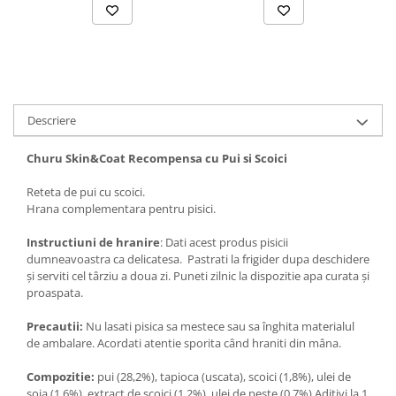
Descriere
Churu Skin&Coat Recompensa cu Pui si Scoici
Reteta de pui cu scoici.
Hrana complementara pentru pisici.
Instructiuni de hranire
: Dati acest produs pisicii
dumneavoastra ca delicatesa. Pastrati la frigider dupa deschidere
şi serviti cel târziu a doua zi. Puneti zilnic la dispozitie apa curata și
proaspata.
Precautii:
Nu lasati pisica sa mestece sau sa înghita materialul
de ambalare. Acordati atentie sporita când hraniti din mâna.
Compozitie:
pui (28,2%), tapioca (uscata), scoici (1,8%), ulei de
soia (1,6%), extract de scoici (1,2%), ulei de pește (0,7%).Aditivi la 1