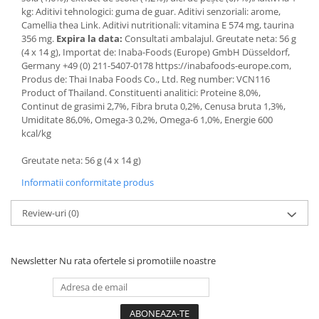
kg: Aditivi tehnologici: guma de guar. Aditivi senzoriali: arome,
Camellia thea Link. Aditivi nutritionali: vitamina E 574 mg, taurina
356 mg.
Expira la data:
Consultati ambalajul. Greutate neta: 56 g
(4 x 14 g), Importat de: Inaba-Foods (Europe) GmbH Düsseldorf,
Germany +49 (0) 211-5407-0178 https://inabafoods-europe.com,
Produs de: Thai Inaba Foods Co., Ltd. Reg number: VCN116
Product of Thailand. Constituenti analitici: Proteine 8,0%,
Continut de grasimi 2,7%, Fibra bruta 0,2%, Cenusa bruta 1,3%,
Umiditate 86,0%, Omega-3 0,2%, Omega-6 1,0%, Energie 600
kcal/kg
Greutate neta: 56 g (4 x 14 g)
Informatii conformitate produs
Review-uri
(0)
Newsletter
Nu rata ofertele si promotiile noastre