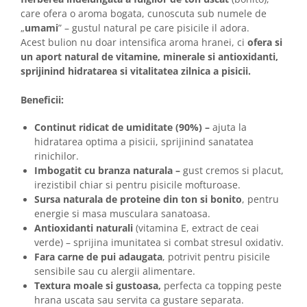
care ofera o aroma bogata, cunoscuta sub numele de
„
umami
” – gustul natural pe care pisicile il adora.
Acest bulion nu doar intensifica aroma hranei, ci
ofera si
un aport natural de vitamine, minerale si antioxidanti,
sprijinind hidratarea si vitalitatea zilnica a pisicii.
Beneficii:
Continut ridicat de umiditate (90%) –
ajuta la
hidratarea optima a pisicii, sprijinind sanatatea
rinichilor.
Imbogatit cu branza naturala –
gust cremos si placut,
irezistibil chiar si pentru pisicile mofturoase.
Sursa naturala de proteine din ton si bonito
, pentru
energie si masa musculara sanatoasa.
Antioxidanti naturali
(vitamina E, extract de ceai
verde) – sprijina imunitatea si combat stresul oxidativ.
Fara carne de pui adaugata
, potrivit pentru pisicile
sensibile sau cu alergii alimentare.
Textura moale si gustoasa,
perfecta ca topping peste
hrana uscata sau servita ca gustare separata.