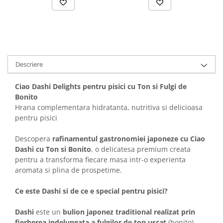
Solutii educative si antistres
Sisaluri si Ansambluri de Joaca
Pisici
Hrana Raw
Nisip, Silicat si Asternuturi pentru
Pisici
Litiere si Accesorii
Descriere
Jucarii Pisici
Ciao Dashi Delights pentru pisici cu Ton si Fulgi de
Genti, Custi Transport
Bonito
Castroane, Boluri si Accesorii
Hrana complementara hidratanta, nutritiva si delicioasa
pentru pisici
Antiparazitare
Solutii educative si antistres
Descopera
rafinamentul gastronomiei japoneze cu Ciao
Dashi cu Ton si Bonito
, o delicatesa premium creata
Lese, zgarzi si hamuri
pentru a transforma fiecare masa intr-o experienta
Diete Veterinare Pisici
aromata si plina de prospetime.
Ce este Dashi si de ce e special pentru pisici?
Dashi
este un
bulion japonez traditional realizat prin
fierberea indelungata a fulgilor de ton uscat
(bonito),