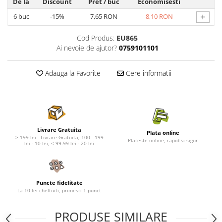
Nature's Protection Superior Care
Nature's Protection
De la
Discount
Pret
/ buc
Economisesti
Nature's Protection
Lifestyle
+
6
buc
-15%
7,65 RON
8,10 RON
Royal Canin
Taste of The Wild
Cod Produs:
EU865
Hill's
Catit
Ai nevoie de ajutor?
0759101101
Brit Premium
Signature7
Nuevo
Acana
Adauga la Favorite
Cere informatii
Brit Care
Gourmet
Piper
Pro Plan
Fresh Farm
Brit Care
Carpathian Pet Food
Brit Premium
Araton
Felix
Livrare Gratuita
Plata online
> 199 lei - Livrare Gratuita, 100 - 199
Plateste online, rapid si sigur
Lovely Hunter
Hill's
lei - 10 lei, < 99.99 lei - 20 lei
Bult
Nuevo
Proof
Tomi
Platinum
Wise
Puncte fidelitate
La 10 lei cheltuiti, primesti 1 punct
Wise
Carpathian Pet Food
Josera
Fresh Farm
PRODUSE SIMILARE
Igiena Caini
Proof