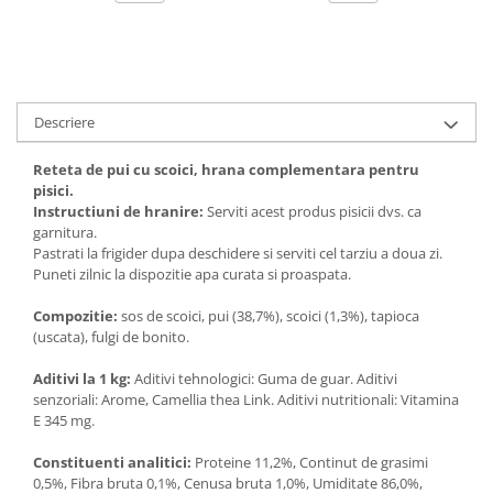
Solutii educative si antistres
Sisaluri si Ansambluri de Joaca
Pisici
Hrana Raw
Nisip, Silicat si Asternuturi pentru
Pisici
Descriere
Litiere si Accesorii
Jucarii Pisici
Reteta de pui cu scoici, hrana complementara pentru
pisici.
Genti, Custi Transport
Instructiuni de hranire:
Serviti acest produs pisicii dvs. ca
Castroane, Boluri si Accesorii
garnitura.
Pastrati la frigider dupa deschidere si serviti cel tarziu a doua zi.
Antiparazitare
Puneti zilnic la dispozitie apa curata si proaspata.
Solutii educative si antistres
Compozitie:
sos de scoici, pui (38,7%), scoici (1,3%), tapioca
Lese, zgarzi si hamuri
(uscata), fulgi de bonito.
Diete Veterinare Pisici
Aditivi la 1 kg:
Aditivi tehnologici: Guma de guar. Aditivi
senzoriali: Arome, Camellia thea Link. Aditivi nutritionali: Vitamina
E 345 mg.
Constituenti analitici:
Proteine 11,2%, Continut de grasimi
0,5%, Fibra bruta 0,1%, Cenusa bruta 1,0%, Umiditate 86,0%,