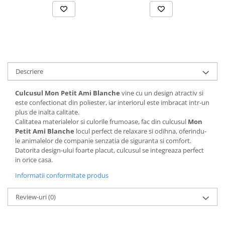
Solutii educative si antistres
Sisaluri si Ansambluri de Joaca
Pisici
Hrana Raw
Nisip, Silicat si Asternuturi pentru
Pisici
Litiere si Accesorii
Descriere
Jucarii Pisici
Genti, Custi Transport
Culcusul Mon Petit Ami Blanche
vine cu un design atractiv si
este confectionat din poliester, iar interiorul este imbracat intr-un
Castroane, Boluri si Accesorii
plus de inalta calitate.
Antiparazitare
Calitatea materialelor si culorile frumoase, fac din culcusul
Mon
Petit Ami Blanche
locul perfect de relaxare si odihna, oferindu-
Solutii educative si antistres
le animalelor de companie senzatia de siguranta si comfort.
Datorita design-ului foarte placut, culcusul se integreaza perfect
Lese, zgarzi si hamuri
in orice casa.
Diete Veterinare Pisici
Informatii conformitate produs
Review-uri
(0)