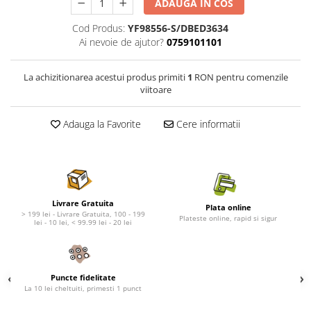
Nature's Protection Superior Care
Nature's Protection
ADAUGA IN COS
Nature's Protection
Lifestyle
Cod Produs:
YF98556-S/DBED3634
Royal Canin
Taste of The Wild
Ai nevoie de ajutor?
0759101101
Hill's
Catit
Brit Premium
Signature7
La achizitionarea acestui produs primiti
1
RON pentru comenzile
viitoare
Nuevo
Acana
Brit Care
Gourmet
Adauga la Favorite
Cere informatii
Piper
Pro Plan
Fresh Farm
Brit Care
Carpathian Pet Food
Brit Premium
Araton
Felix
Lovely Hunter
Hill's
Livrare Gratuita
Plata online
> 199 lei - Livrare Gratuita, 100 - 199
Bult
Nuevo
Plateste online, rapid si sigur
lei - 10 lei, < 99.99 lei - 20 lei
Proof
Tomi
Platinum
Wise
Wise
Carpathian Pet Food
Puncte fidelitate
La 10 lei cheltuiti, primesti 1 punct
Josera
Fresh Farm
Igiena Caini
Proof