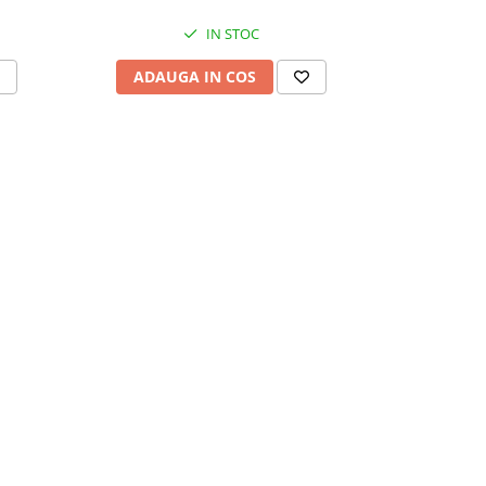
IN STOC
ADAUGA IN COS
ADAU