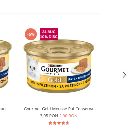
-5%
can
Gourmet Gold Mousse Pui Conserva
Felix Fanta
3,05 RON
2,90 RON