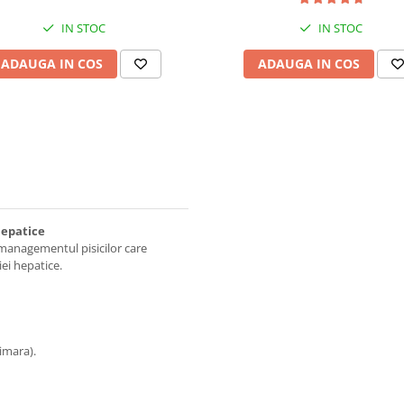
IN STOC
IN STOC
ADAUGA IN COS
ADAUGA IN COS
hepatice
 managementul pisicilor care
ei hepatice.
imara).