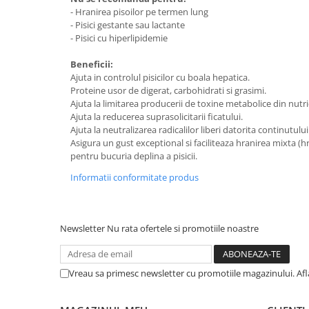
Solutii educative si antistres
Sisaluri si Ansambluri de Joaca
- Hranirea pisoilor pe termen lung
Pisici
- Pisici gestante sau lactante
Hrana Raw
- Pisici cu hiperlipidemie
Nisip, Silicat si Asternuturi pentru
Pisici
Beneficii:
Ajuta in controlul pisicilor cu boala hepatica.
Litiere si Accesorii
Proteine usor de digerat, carbohidrati si grasimi.
Jucarii Pisici
Ajuta la limitarea producerii de toxine metabolice din nutri
Ajuta la reducerea suprasolicitarii ficatului.
Genti, Custi Transport
Ajuta la neutralizarea radicalilor liberi datorita continutulu
Asigura un gust exceptional si faciliteaza hranirea mixta (
Castroane, Boluri si Accesorii
pentru bucuria deplina a pisicii.
Antiparazitare
Informatii conformitate produs
Solutii educative si antistres
Lese, zgarzi si hamuri
Newsletter
Nu rata ofertele si promotiile noastre
Diete Veterinare Pisici
Vreau sa primesc newsletter cu promotiile magazinului. Af