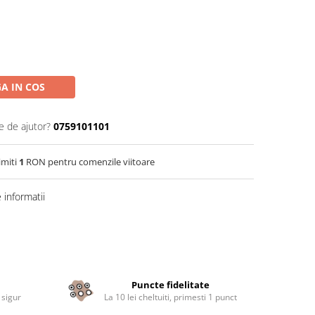
A IN COS
e de ajutor?
0759101101
imiti
1
RON pentru comenzile viitoare
informatii
Puncte fidelitate
 sigur
La 10 lei cheltuiti, primesti 1 punct