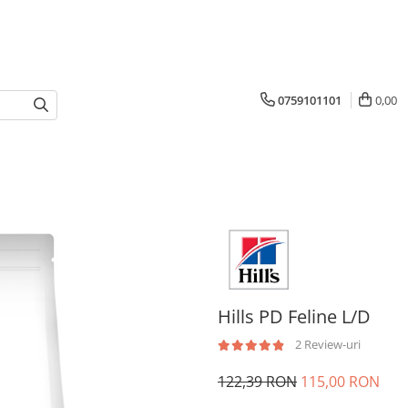
0759101101
0,00
Hills PD Feline L/D
2 Review-uri
122,39 RON
115,00 RON