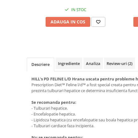
Bult
Diete Veterinare Caini
IN STOC
Araton
Suplimente Nutritive Caini
ADAUGA IN COS
Lovely Hunter
Cosuri, Culcusuri si Perne
Igiena Pisici
Covorase Absorbante
Igiena Casei
Lese, zgarzi si hamuri
Sampoane si Balsamuri
Recompense si Delicii pentru Caini
Igiena Auriculara
Ingrediente
Analiza
Review-uri
(2)
Igiena Oculara
Descriere
Lapte pentru Caini
Articole Periaj
Hainute Caini
HILL's PD FELINE L/D Hrana uscata pentru probleme 
Forfecute si Clesti
Jucarii Caini
Prescription Diet™ Feline l/d™ a fost special creata pentru
Igiena Orala si Dentara
prezinta tulburari hepatice ce determina insuficienta functi
Educare si Dresaj
Igiena Blana si Piele
Se recomanda pentru:
Genti, Custi Transport
Lapte pentru Pisici
- Tulburari hepatice.
Castroane, Boluri si Accesorii
Suplimente Nutritive Pisici
- Encefalopatie hepatica.
- Lipidoza hepatica (cu encefalopatie sau boala hepatica pr
Fantani si Adapatoare
Recompense si Delicii pentru Pisici
- Tulburari cardiace faza incipienta.
Antiparazitare
Cosuri, Culcusuri si Perne
Nu se recomanda pentru: