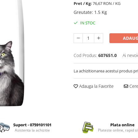
Pret / Kg:
76,67 RON / KG
Greutate
:
1.5 Kg
IN STOC
ADAUG
Cod Produs:
607651.0
Ai nevoi
La achizitionarea acestui produs pr
Adauga la Favorite
Cere 
Suport - 0759101101
Plata online
Asistenta la achizitie
Plateste online, rapid si