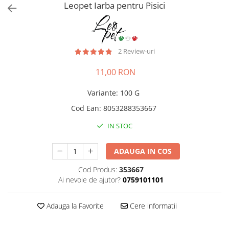
Pro Science
Brit Care
Leopet Iarba pentru Pisici
Decent
Brit Premium
Brit Premium
Acana
Brit Care
Orijen
2 Review-uri
Acana
Hill's
Pro Plan
Pro Plan
11,00 RON
Dog Food
Platinum
Variante
:
100 G
Orijen
Josera
Hill's
Applaws
Cod Ean
:
8053288353667
Josera
Cat Chow
IN STOC
Platinum
Hrana Umeda Pisici
Dog Chow
Royal Canin
ADAUGA IN COS
Hrana Umeda Caini
Applaws
Cod Produs:
353667
Naturo
BonaCibo
Ai nevoie de ajutor?
0759101101
Taste of the Wild
Naturo
Isegrim
Cherie
Adauga la Favorite
Cere informatii
Inaba Churu
Ciao Inaba