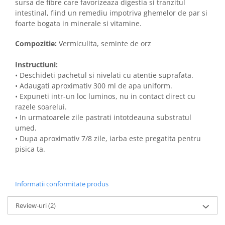
sursa de fibre care favorizeaza digestia si tranzitul
Solutii educative si antistres
Sisaluri si Ansambluri de Joaca
intestinal, fiind un remediu impotriva ghemelor de par si
Pisici
Hrana Raw
foarte bogata in minerale si vitamine.
Nisip, Silicat si Asternuturi pentru
Pisici
Compozitie:
Vermiculita, seminte de orz
Litiere si Accesorii
Instructiuni:
Jucarii Pisici
• Deschideti pachetul si nivelati cu atentie suprafata.
• Adaugati aproximativ 300 ml de apa uniform.
Genti, Custi Transport
• Expuneti intr-un loc luminos, nu in contact direct cu
Castroane, Boluri si Accesorii
razele soarelui.
• In urmatoarele zile pastrati intotdeauna substratul
Antiparazitare
umed.
Solutii educative si antistres
• Dupa aproximativ 7/8 zile, iarba este pregatita pentru
pisica ta.
Lese, zgarzi si hamuri
Diete Veterinare Pisici
Informatii conformitate produs
Review-uri
(2)