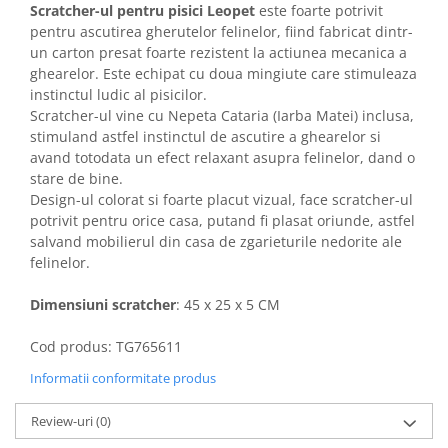
Scratcher-ul pentru pisici Leopet
este foarte potrivit
Solutii educative si antistres
Sisaluri si Ansambluri de Joaca
pentru ascutirea gherutelor felinelor, fiind fabricat dintr-
Pisici
Hrana Raw
un carton presat foarte rezistent la actiunea mecanica a
Nisip, Silicat si Asternuturi pentru
ghearelor. Este echipat cu doua mingiute care stimuleaza
Pisici
instinctul ludic al pisicilor.
Scratcher-ul vine cu Nepeta Cataria (Iarba Matei) inclusa,
Litiere si Accesorii
stimuland astfel instinctul de ascutire a ghearelor si
Jucarii Pisici
avand totodata un efect relaxant asupra felinelor, dand o
Genti, Custi Transport
stare de bine.
Design-ul colorat si foarte placut vizual, face scratcher-ul
Castroane, Boluri si Accesorii
potrivit pentru orice casa, putand fi plasat oriunde, astfel
Antiparazitare
salvand mobilierul din casa de zgarieturile nedorite ale
felinelor.
Solutii educative si antistres
Lese, zgarzi si hamuri
Dimensiuni scratcher
: 45 x 25 x 5 CM
Diete Veterinare Pisici
Cod produs: TG765611
Informatii conformitate produs
Review-uri
(0)