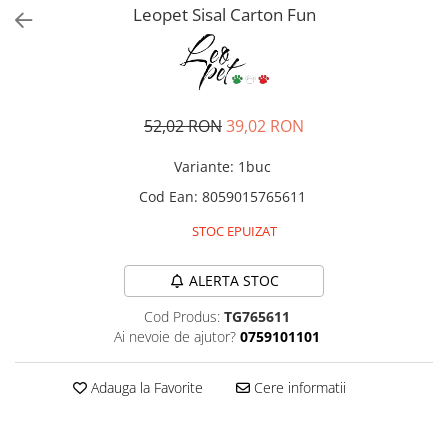
Pro Science
Brit Care
Leopet Sisal Carton Fun
Decent
Brit Premium
Brit Premium
Acana
Brit Care
Orijen
Acana
Hill's
52,02 RON
39,02 RON
Pro Plan
Pro Plan
Dog Food
Platinum
Variante
:
1buc
Orijen
Josera
Cod Ean
:
8059015765611
Hill's
Applaws
STOC EPUIZAT
Josera
Cat Chow
Platinum
Hrana Umeda Pisici
ALERTA STOC
Dog Chow
Royal Canin
Hrana Umeda Caini
Cod Produs:
TG765611
Applaws
Ai nevoie de ajutor?
0759101101
Naturo
BonaCibo
Taste of the Wild
Naturo
Adauga la Favorite
Cere informatii
Isegrim
Cherie
Inaba Churu
Ciao Inaba