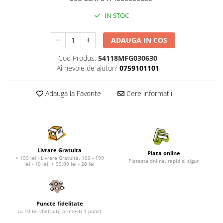
Nature's Protection Superior Care
Nature's Protection
Nature's Protection
Lifestyle
IN STOC
Royal Canin
Taste of The Wild
Hill's
Catit
ADAUGA IN COS
Brit Premium
Signature7
Cod Produs:
54118MFG030630
Nuevo
Acana
Ai nevoie de ajutor?
0759101101
Brit Care
Gourmet
Piper
Pro Plan
Adauga la Favorite
Cere informatii
Fresh Farm
Brit Care
Carpathian Pet Food
Brit Premium
Araton
Felix
Lovely Hunter
Hill's
Livrare Gratuita
Plata online
Bult
Nuevo
> 199 lei - Livrare Gratuita, 100 - 199
Plateste online, rapid si sigur
lei - 10 lei, < 99.99 lei - 20 lei
Proof
Tomi
Platinum
Wise
Wise
Carpathian Pet Food
Puncte fidelitate
Josera
Fresh Farm
La 10 lei cheltuiti, primesti 1 punct
Igiena Caini
Proof