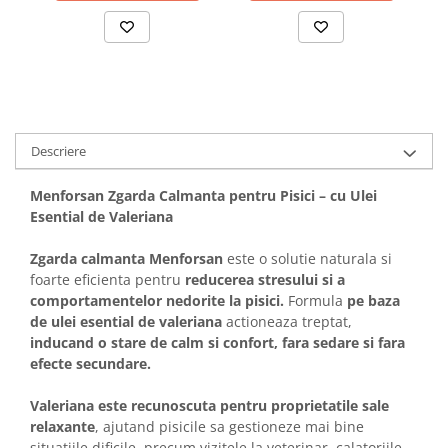
Solutii educative si antistres
Sisaluri si Ansambluri de Joaca
Pisici
Hrana Raw
Nisip, Silicat si Asternuturi pentru
Pisici
Litiere si Accesorii
Jucarii Pisici
Descriere
Genti, Custi Transport
Menforsan Zgarda Calmanta pentru Pisici – cu Ulei
Castroane, Boluri si Accesorii
Esential de Valeriana
Antiparazitare
Zgarda calmanta Menforsan
este o solutie naturala si
Solutii educative si antistres
foarte eficienta pentru
reducerea stresului si a
comportamentelor nedorite la pisici.
Formula
pe baza
Lese, zgarzi si hamuri
de ulei esential de valeriana
actioneaza treptat,
Diete Veterinare Pisici
inducand o stare de calm si confort, fara sedare si fara
efecte secundare.
Valeriana este recunoscuta pentru proprietatile sale
relaxante
, ajutand pisicile sa gestioneze mai bine
situatiile dificile, precum vizitele la veterinar, calatoriile