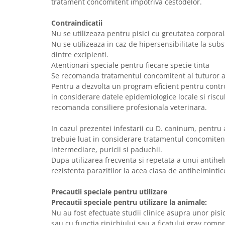
tratament concomitent impotriva cestodelor.
Contraindicatii
Nu se utilizeaza pentru pisici cu greutatea corporal
Nu se utilizeaza in caz de hipersensibilitate la subs
dintre excipienti.
Atentionari speciale pentru fiecare specie tinta
Se recomanda tratamentul concomitent al tuturor a
Pentru a dezvolta un program eficient pentru control
in considerare datele epidemiologice locale si riscul
recomanda consiliere profesionala veterinara.
In cazul prezentei infestarii cu D. caninum, pentru 
trebuie luat in considerare tratamentul concomiten
intermediare, puricii si paduchii.
Dupa utilizarea frecventa si repetata a unui antihe
rezistenta parazitilor la acea clasa de antihelmintic
Precautii speciale pentru utilizare
Precautii speciale pentru utilizare la animale:
Nu au fost efectuate studii clinice asupra unor pisici
sau cu functia rinichiului sau a ficatului grav comp