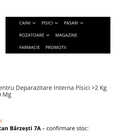
CAINI
PISICI
PASARI
ROZATOARE
MAGAZINE
FARMACIE
PROMOTII
tru Deparazitare Interna Pisici >2 Kg
0 Mg
:
tan Bârzești 7A
– confirmare stoc: