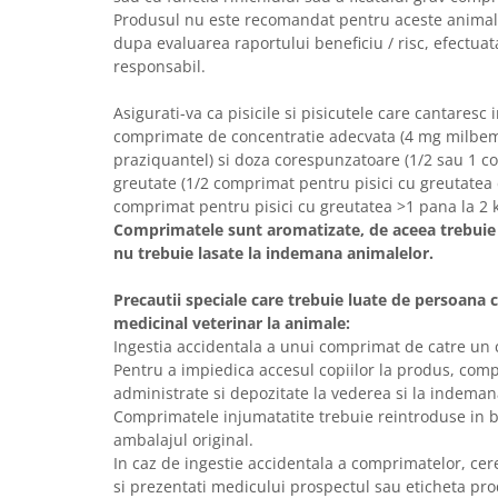
Produsul nu este recomandat pentru aceste animale 
dupa evaluarea raportului beneficiu / risc, efectua
responsabil.
Asigurati-va ca pisicile si pisicutele care cantaresc 
comprimate de concentratie adecvata (4 mg milbem
praziquantel) si doza corespunzatoare (1/2 sau 1 c
greutate (1/2 comprimat pentru pisici cu greutatea 
comprimat pentru pisici cu greutatea >1 pana la 2 k
Comprimatele sunt aromatizate, de aceea trebuie p
nu trebuie lasate la indemana animalelor.
Precautii speciale care trebuie luate de persoana
medicinal veterinar la animale:
Ingestia accidentala a unui comprimat de catre un c
Pentru a impiedica accesul copiilor la produs, com
administrate si depozitate la vederea si la indemana
Comprimatele injumatatite trebuie reintroduse in bl
ambalajul original.
In caz de ingestie accidentala a comprimatelor, cer
si prezentati medicului prospectul sau eticheta pro