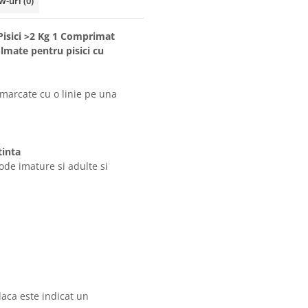
w-uri
(0)
Pisici >2 Kg 1 Comprimat
mate pentru pisici cu
marcate cu o linie pe una
tinta
ode imature si adulte si
 daca este indicat un