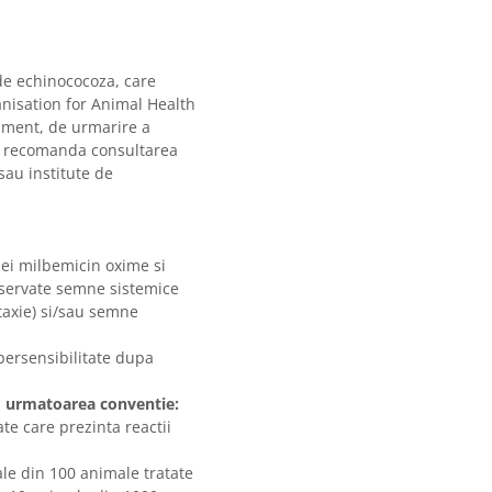
de echinococoza, care
ganisation for Animal Health
tament, de urmarire a
se recomanda consultarea
 sau institute de
iei milbemicin oxime si
observate semne sistemice
taxie) si/sau semne
ipersensibilitate dupa
nd urmatoarea conventie:
te care prezinta reactii
le din 100 animale tratate