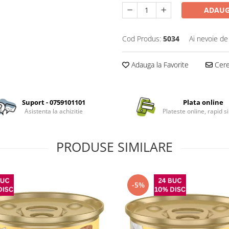
ADAUG
Cod Produs:
5034
Ai nevoie de
Adauga la Favorite
Cere 
Suport - 0759101101
Plata online
Asistenta la achizitie
Plateste online, rapid si
PRODUSE SIMILARE
-5%