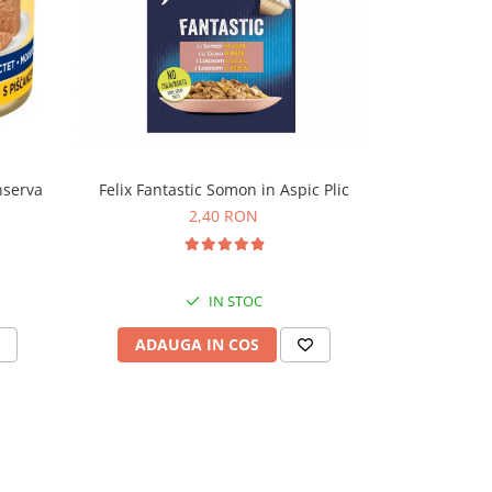
nserva
Felix Fantastic Somon in Aspic Plic
Felix Fanta
2,40 RON
IN STOC
ADAUGA IN COS
ADAU