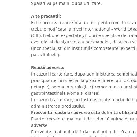
Spalati-va pe maini dupa utilizare.
Alte precautii:
Echinococoza reprezinta un risc pentru om. In caz 
trebuie notificata la nivel international - World Or
(OIE), trebuie respectate ghidurile specifice de tra
evolutiei si de siguranta a persoanelor, de aceea 
unor specialisti din institutiile competente (experti
parazitologie).
Reactii adverse:
In cazuri foarte rare, dupa administrarea combinat
praziquantel, in special la pisicile tinere, au fost 
(letargie), semne neurologice (tremor muscular si a
gastrointestinale (voma si diaree).
In cazuri foarte rare, au fost observate reactii de h
administrarea produsului.
Frecventa reactiilor adverse este definita utiliza
Foarte frecvente: mai mult de 1 din 10 animale trata
adverse
Frecvente: mai mult de 1 dar mai putin de 10 anima