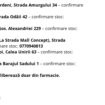
rdeni, Strada Amurgului 34
– confirmare
rada Odăii 42
– confirmare stoc:
Șos. Alexandriei 229
– confirmare stoc:
La Strada Mall Concept), Strada
mare stoc:
0770940813
i, Calea Unirii 63
– confirmare stoc:
a Barajul Sadului 1
– confirmare stoc:
iberează doar din farmacie.
E