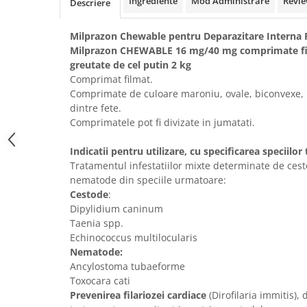
Ingrediente
Mod Administrare
Revie
Descriere
Solutii educative si antistres
Sisaluri si Ansambluri de Joaca
Pisici
Hrana Raw
Milprazon Chewable pentru Deparazitare Interna 
Nisip, Silicat si Asternuturi pentru
Milprazon CHEWABLE 16 mg/40 mg comprimate fil
Pisici
greutate de cel putin 2 kg
Comprimat filmat.
Litiere si Accesorii
Comprimate de culoare maroniu, ovale, biconvexe, 
Jucarii Pisici
dintre fete.
Comprimatele pot fi divizate in jumatati.
Genti, Custi Transport
Castroane, Boluri si Accesorii
Indicatii pentru utilizare, cu specificarea speciilor 
Antiparazitare
Tratamentul infestatiilor mixte determinate de cest
nematode din speciile urmatoare:
Solutii educative si antistres
Cestode
:
Lese, zgarzi si hamuri
Dipylidium caninum
Taenia spp.
Diete Veterinare Pisici
Echinococcus multilocularis
Nematode:
Ancylostoma tubaeforme
Toxocara cati
Prevenirea filariozei cardiace
(Dirofilaria immitis),