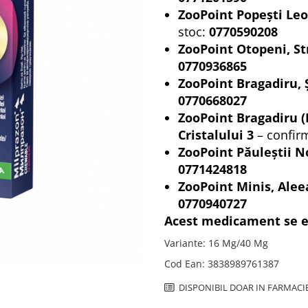
ZooPoint Popești Leo
stoc:
0770590208
ZooPoint Otopeni, St
0770936865
ZooPoint Bragadiru, 
0770668027
ZooPoint Bragadiru (
Cristalului 3
– confir
ZooPoint Păuleștii No
0771424818
ZooPoint Minis, Alee
0770940727
Acest medicament se el
Variante
:
16 Mg/40 Mg
Cod Ean
:
3838989761387
DISPONIBIL DOAR IN FARMACI