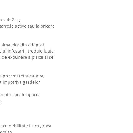
a sub 2 kg.
tantele active sau la oricare
nimalelor din adapost.
ul infestarii, trebuie luate
 de expunere a pisicii si se
a preveni reinfestarea,
t impotriva gazdelor
lmintic, poate aparea
e.
 cu debilitate fizica grava
romisa.