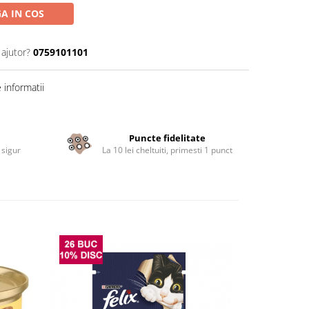
A IN COS
 ajutor?
0759101101
informatii
Puncte fidelitate
 sigur
La 10 lei cheltuiti, primesti 1 punct