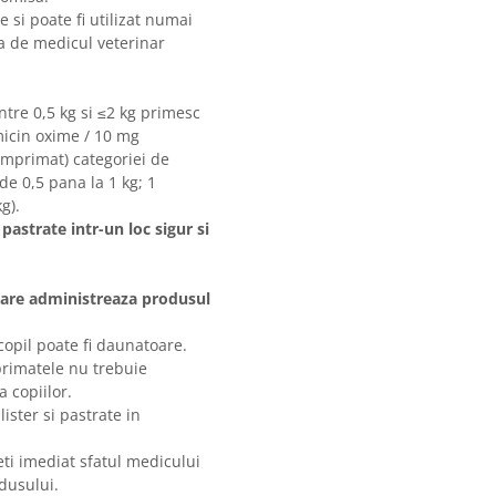
si poate fi utilizat numai
ta de medicul veterinar
intre 0,5 kg si ≤2 kg primesc
icin oxime / 10 mg
omprimat) categoriei de
de 0,5 pana la 1 kg; 1
g).
astrate intr-un loc sigur si
 care administreaza produsul
opil poate fi daunatoare.
primatele nu trebuie
 copiilor.
ister si pastrate in
eti imediat sfatul medicului
dusului.