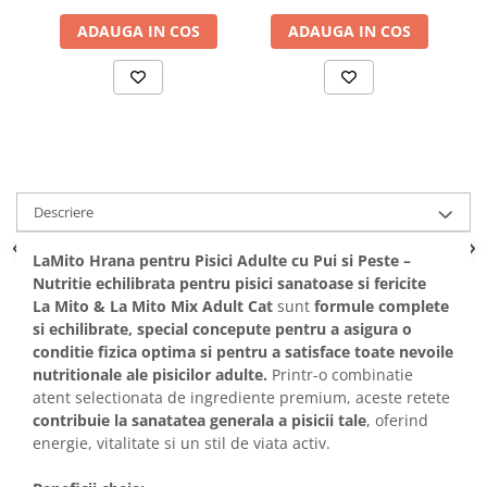
Solutii educative si antistres
Sisaluri si Ansambluri de Joaca
ADAUGA IN COS
ADAUGA IN COS
Pisici
Hrana Raw
Nisip, Silicat si Asternuturi pentru
Pisici
Litiere si Accesorii
Jucarii Pisici
Genti, Custi Transport
Descriere
Castroane, Boluri si Accesorii
LaMito Hrana pentru Pisici Adulte cu Pui si Peste –
Antiparazitare
Nutritie echilibrata pentru pisici sanatoase si fericite
Solutii educative si antistres
La Mito & La Mito Mix Adult Cat
sunt
formule complete
si echilibrate, special concepute pentru a asigura o
Lese, zgarzi si hamuri
conditie fizica optima si pentru a satisface toate nevoile
Diete Veterinare Pisici
nutritionale ale pisicilor adulte.
Printr-o combinatie
atent selectionata de ingrediente premium, aceste retete
contribuie la sanatatea generala a pisicii tale
, oferind
energie, vitalitate si un stil de viata activ.