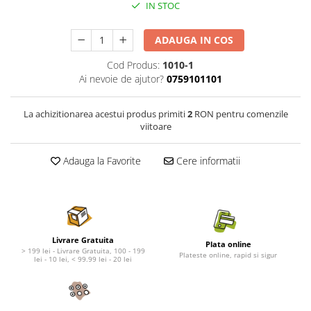
Nature's Protection Superior Care
Nature's Protection
IN STOC
Nature's Protection
Lifestyle
Royal Canin
Taste of The Wild
ADAUGA IN COS
Hill's
Catit
Cod Produs:
1010-1
Brit Premium
Signature7
Ai nevoie de ajutor?
0759101101
Nuevo
Acana
Brit Care
Gourmet
La achizitionarea acestui produs primiti
2
RON pentru comenzile
viitoare
Piper
Pro Plan
Fresh Farm
Brit Care
Adauga la Favorite
Cere informatii
Carpathian Pet Food
Brit Premium
Araton
Felix
Lovely Hunter
Hill's
Bult
Nuevo
Proof
Tomi
Livrare Gratuita
Plata online
> 199 lei - Livrare Gratuita, 100 - 199
Platinum
Wise
Plateste online, rapid si sigur
lei - 10 lei, < 99.99 lei - 20 lei
Wise
Carpathian Pet Food
Josera
Fresh Farm
Igiena Caini
Proof