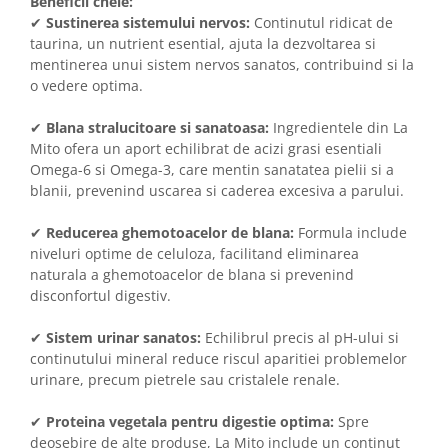
Beneficii cheie:
✔
Sustinerea sistemului nervos:
Continutul ridicat de
taurina, un nutrient esential, ajuta la dezvoltarea si
mentinerea unui sistem nervos sanatos, contribuind si la
o vedere optima.
✔
Blana stralucitoare si sanatoasa:
Ingredientele din La
Mito ofera un aport echilibrat de acizi grasi esentiali
Omega-6 si Omega-3, care mentin sanatatea pielii si a
blanii, prevenind uscarea si caderea excesiva a parului.
✔
Reducerea ghemotoacelor de blana:
Formula include
niveluri optime de celuloza, facilitand eliminarea
naturala a ghemotoacelor de blana si prevenind
disconfortul digestiv.
✔
Sistem urinar sanatos:
Echilibrul precis al pH-ului si
continutului mineral reduce riscul aparitiei problemelor
urinare, precum pietrele sau cristalele renale.
✔
Proteina vegetala pentru digestie optima:
Spre
deosebire de alte produse, La Mito include un continut