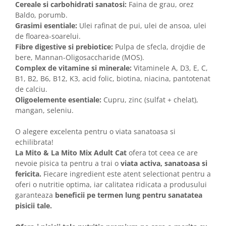
Cereale si carbohidrati sanatosi:
Faina de grau, orez
Baldo, porumb.
Grasimi esentiale:
Ulei rafinat de pui, ulei de ansoa, ulei
de floarea-soarelui.
Fibre digestive si prebiotice:
Pulpa de sfecla, drojdie de
bere, Mannan-Oligosaccharide (MOS).
Complex de vitamine si minerale:
Vitaminele A, D3, E, C,
B1, B2, B6, B12, K3, acid folic, biotina, niacina, pantotenat
de calciu.
Oligoelemente esentiale:
Cupru, zinc (sulfat + chelat),
mangan, seleniu.
O alegere excelenta pentru o viata sanatoasa si
echilibrata!
La Mito & La Mito Mix Adult Cat
ofera tot ceea ce are
nevoie pisica ta pentru a trai o
viata activa, sanatoasa si
fericita.
Fiecare ingredient este atent selectionat pentru a
oferi o nutritie optima, iar calitatea ridicata a produsului
garanteaza
beneficii pe termen lung pentru sanatatea
pisicii tale.