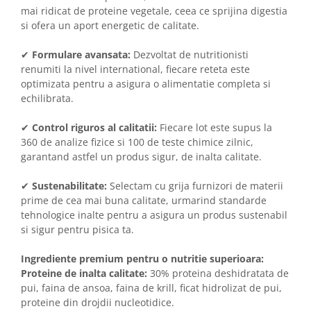
mai ridicat de proteine vegetale, ceea ce sprijina digestia
si ofera un aport energetic de calitate.
✔
Formulare avansata:
Dezvoltat de nutritionisti
renumiti la nivel international, fiecare reteta este
optimizata pentru a asigura o alimentatie completa si
echilibrata.
✔
Control riguros al calitatii:
Fiecare lot este supus la
360 de analize fizice si 100 de teste chimice zilnic,
garantand astfel un produs sigur, de inalta calitate.
✔
Sustenabilitate:
Selectam cu grija furnizori de materii
prime de cea mai buna calitate, urmarind standarde
tehnologice inalte pentru a asigura un produs sustenabil
si sigur pentru pisica ta.
Ingrediente premium pentru o nutritie superioara:
Proteine de inalta calitate:
30% proteina deshidratata de
pui, faina de ansoa, faina de krill, ficat hidrolizat de pui,
proteine din drojdii nucleotidice.