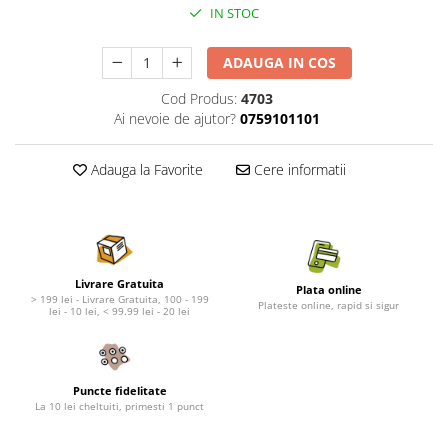
Nature's Protection Superior Care
Nature's Protection
IN STOC
Nature's Protection
Lifestyle
Royal Canin
Taste of The Wild
ADAUGA IN COS
Hill's
Catit
Cod Produs:
4703
Brit Premium
Signature7
Ai nevoie de ajutor?
0759101101
Nuevo
Acana
Brit Care
Gourmet
Adauga la Favorite
Cere informatii
Piper
Pro Plan
Fresh Farm
Brit Care
Carpathian Pet Food
Brit Premium
Araton
Felix
Livrare Gratuita
Lovely Hunter
Hill's
Plata online
> 199 lei - Livrare Gratuita, 100 - 199
Plateste online, rapid si sigur
Bult
Nuevo
lei - 10 lei, < 99.99 lei - 20 lei
Proof
Tomi
Platinum
Wise
Wise
Carpathian Pet Food
Puncte fidelitate
La 10 lei cheltuiti, primesti 1 punct
Josera
Fresh Farm
Igiena Caini
Proof