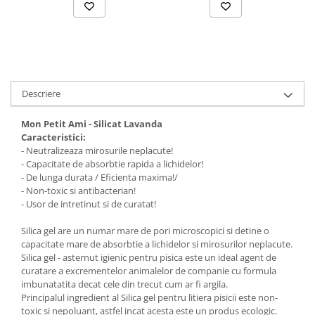
Solutii educative si antistres
Sisaluri si Ansambluri de Joaca
Pisici
Hrana Raw
Nisip, Silicat si Asternuturi pentru
Pisici
Litiere si Accesorii
Descriere
Jucarii Pisici
Mon Petit Ami - Silicat Lavanda
Genti, Custi Transport
Caracteristici:
Castroane, Boluri si Accesorii
- Neutralizeaza mirosurile neplacute!
- Capacitate de absorbtie rapida a lichidelor!
Antiparazitare
- De lunga durata / Eficienta maxima!/
Solutii educative si antistres
- Non-toxic si antibacterian!
- Usor de intretinut si de curatat!
Lese, zgarzi si hamuri
Silica gel are un numar mare de pori microscopici si detine o
Diete Veterinare Pisici
capacitate mare de absorbtie a lichidelor si mirosurilor neplacute.
Silica gel - asternut igienic pentru pisica este un ideal agent de
curatare a excrementelor animalelor de companie cu formula
imbunatatita decat cele din trecut cum ar fi argila.
Principalul ingredient al Silica gel pentru litiera pisicii este non-
toxic si nepoluant, astfel incat acesta este un produs ecologic.