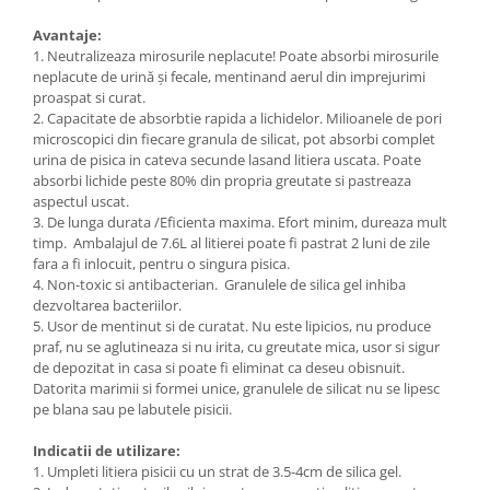
Avantaje:
1. Neutralizeaza mirosurile neplacute! Poate absorbi mirosurile
neplacute de urină și fecale, mentinand aerul din imprejurimi
proaspat si curat.
2. Capacitate de absorbtie rapida a lichidelor. Milioanele de pori
microscopici din fiecare granula de silicat, pot absorbi complet
urina de pisica in cateva secunde lasand litiera uscata. Poate
absorbi lichide peste 80% din propria greutate si pastreaza
aspectul uscat.
3. De lunga durata /Eficienta maxima. Efort minim, dureaza mult
timp. Ambalajul de 7.6L al litierei poate fi pastrat 2 luni de zile
fara a fi inlocuit, pentru o singura pisica.
4. Non-toxic si antibacterian. Granulele de silica gel inhiba
dezvoltarea bacteriilor.
5. Usor de mentinut si de curatat. Nu este lipicios, nu produce
praf, nu se aglutineaza si nu irita, cu greutate mica, usor si sigur
de depozitat in casa si poate fi eliminat ca deseu obisnuit.
Datorita marimii si formei unice, granulele de silicat nu se lipesc
pe blana sau pe labutele pisicii.
Indicatii de utilizare:
1. Umpleti litiera pisicii cu un strat de 3.5-4cm de silica gel.