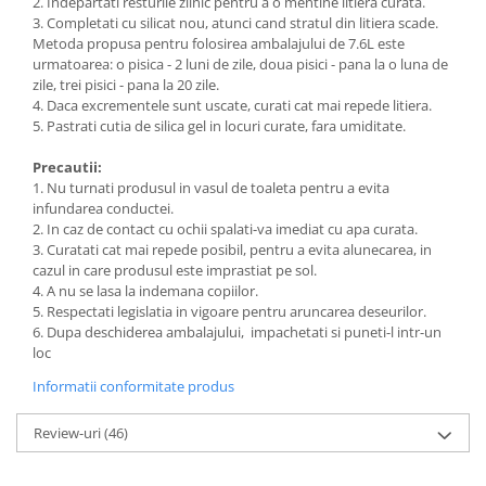
2. Indepartati resturile zilnic pentru a o mentine litiera curata.
3. Completati cu silicat nou, atunci cand stratul din litiera scade.
Metoda propusa pentru folosirea ambalajului de 7.6L este
urmatoarea: o pisica - 2 luni de zile, doua pisici - pana la o luna de
zile, trei pisici - pana la 20 zile.
4. Daca excrementele sunt uscate, curati cat mai repede litiera.
5. Pastrati cutia de silica gel in locuri curate, fara umiditate.
Precautii:
1. Nu turnati produsul in vasul de toaleta pentru a evita
infundarea conductei.
2. In caz de contact cu ochii spalati-va imediat cu apa curata.
3. Curatati cat mai repede posibil, pentru a evita alunecarea, in
cazul in care produsul este imprastiat pe sol.
4. A nu se lasa la indemana copiilor.
5. Respectati legislatia in vigoare pentru aruncarea deseurilor.
6. Dupa deschiderea ambalajului, impachetati si puneti-l intr-un
loc
Informatii conformitate produs
Review-uri
(46)