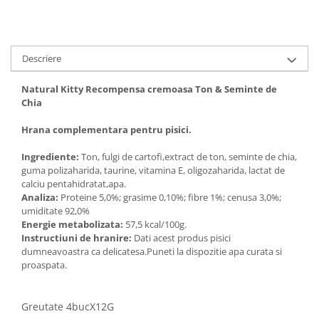
Solutii educative si antistres
Sisaluri si Ansambluri de Joaca
Pisici
Hrana Raw
Nisip, Silicat si Asternuturi pentru
Descriere
Pisici
Litiere si Accesorii
Natural Kitty Recompensa cremoasa Ton & Seminte de
Chia
Jucarii Pisici
Genti, Custi Transport
Hrana complementara pentru pisici.
Castroane, Boluri si Accesorii
Ingrediente:
Ton, fulgi de cartofi,extract de ton, seminte de chia,
guma polizaharida, taurine, vitamina E, oligozaharida, lactat de
Antiparazitare
calciu pentahidratat,apa.
Solutii educative si antistres
Analiza:
Proteine 5,0%; grasime 0,10%; fibre 1%; cenusa 3,0%;
umiditate 92,0%
Lese, zgarzi si hamuri
Energie metabolizata:
57,5 kcal/100g.
Diete Veterinare Pisici
Instructiuni de hranire:
Dati acest produs pisici
dumneavoastra ca delicatesa.Puneti la dispozitie apa curata si
proaspata.
Greutate 4bucX12G