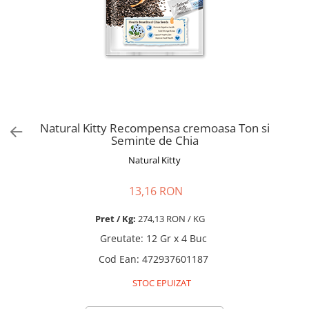
Pro Science
Brit Care
Decent
Brit Premium
Brit Premium
Acana
Brit Care
Orijen
Acana
Hill's
Pro Plan
Pro Plan
Dog Food
Platinum
Natural Kitty Recompensa cremoasa Ton si
Orijen
Josera
Seminte de Chia
Hill's
Applaws
Natural Kitty
Josera
Cat Chow
Platinum
Hrana Umeda Pisici
13,16 RON
Dog Chow
Royal Canin
Hrana Umeda Caini
Pret / Kg:
274,13 RON / KG
Applaws
Greutate
:
12 Gr x 4 Buc
Naturo
BonaCibo
Taste of the Wild
Naturo
Cod Ean
:
472937601187
Isegrim
Cherie
STOC EPUIZAT
Inaba Churu
Ciao Inaba