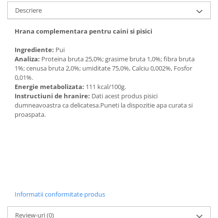
Solutii educative si antistres
Sisaluri si Ansambluri de Joaca
Descriere
Pisici
Hrana Raw
Hrana complementara pentru caini si pisici
Nisip, Silicat si Asternuturi pentru
Pisici
Ingrediente:
Pui
Litiere si Accesorii
Analiza:
Proteina bruta 25,0%; grasime bruta 1,0%; fibra bruta
1%; cenusa bruta 2,0%; umiditate 75,0%, Calciu 0,002%, Fosfor
Jucarii Pisici
0,01%.
Energie metabolizata:
111 kcal/100g.
Genti, Custi Transport
Instructiuni de hranire:
Dati acest produs pisici
Castroane, Boluri si Accesorii
dumneavoastra ca delicatesa.Puneti la dispozitie apa curata si
proaspata.
Antiparazitare
Solutii educative si antistres
Lese, zgarzi si hamuri
Diete Veterinare Pisici
Informatii conformitate produs
Review-uri
(0)