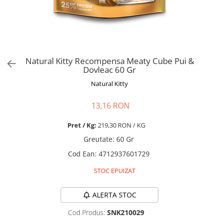
Pro Science
Brit Care
Decent
Brit Premium
Brit Premium
Acana
Brit Care
Orijen
Acana
Hill's
Natural Kitty Recompensa Meaty Cube Pui &
Pro Plan
Pro Plan
Dovleac 60 Gr
Dog Food
Platinum
Natural Kitty
Orijen
Josera
Hill's
Applaws
13,16 RON
Josera
Cat Chow
Pret / Kg:
219,30 RON / KG
Platinum
Hrana Umeda Pisici
Greutate
:
60 Gr
Dog Chow
Royal Canin
Cod Ean
:
4712937601729
Hrana Umeda Caini
Applaws
Naturo
BonaCibo
STOC EPUIZAT
Taste of the Wild
Naturo
Isegrim
Cherie
ALERTA STOC
Inaba Churu
Ciao Inaba
Cod Produs:
SNK210029