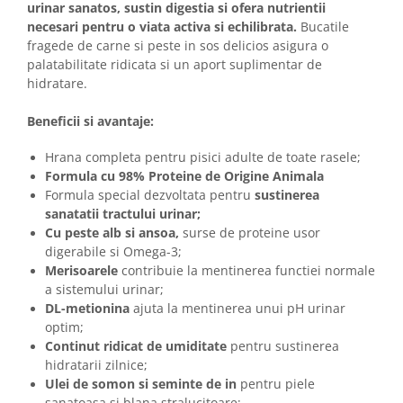
urinar sanatos, sustin digestia si ofera nutrientii
necesari pentru o viata activa si echilibrata.
Bucatile
fragede de carne si peste in sos delicios asigura o
palatabilitate ridicata si un aport suplimentar de
hidratare.
Beneficii si avantaje:
Hrana completa pentru pisici adulte de toate rasele;
Formula cu 98% Proteine de Origine Animala
Formula special dezvoltata pentru
sustinerea
sanatatii tractului urinar;
Cu peste alb si ansoa,
surse de proteine usor
digerabile si Omega-3;
Merisoarele
contribuie la mentinerea functiei normale
a sistemului urinar;
DL-metionina
ajuta la mentinerea unui pH urinar
optim;
Continut ridicat de umiditate
pentru sustinerea
hidratarii zilnice;
Ulei de somon si seminte de in
pentru piele
sanatoasa si blana stralucitoare;