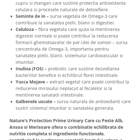
cupru si mangan care sustine protectia antioxidanta
celulara si procesele naturale de detoxifiere.
Seminte de in –
sursa vegetala de Omega-3 care
contribuie la sanatatea pielii, blanii si digestiei.
Celuloza –
fibra vegetala care ajuta la mentinerea
digestiei normale si poate contribui la reducerea
formarii ghemotoacelor de par.Ulei de somon – sursa
concentrata de Omega-3, importanta pentru
sanatatea pielii, blanii, sistemului cardiovascular si
imunitar.
Inulina (FOS) –
prebiotic care sustine dezvoltarea
bacteriilor benefice si echilibrul florei intestinale.
Yucca Mojave –
extract vegetal care poate contribui la
reducerea mirosului neplacut al fecalelor si la
mentinerea sanatatii intestinale.
Galbenele uscate –
sursa naturala de antioxidanti care
sustin sistemul imunitar si sanatatea generala.
Nature's Protection Prime Urinary Care cu Peste Alb,
Ansoa si Merisoare ofera o combinatie echilibrata de
nutritie completa si ingrediente functionale,