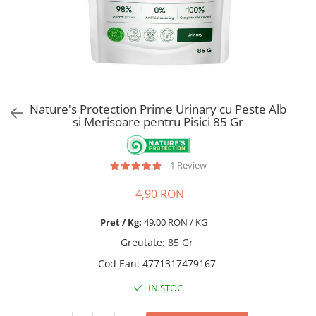
Pro Science
Brit Care
Decent
Brit Premium
Brit Premium
Acana
Brit Care
Orijen
Acana
Hill's
Pro Plan
Pro Plan
Nature's Protection Prime Urinary cu Peste Alb
Dog Food
Platinum
si Merisoare pentru Pisici 85 Gr
Orijen
Josera
Hill's
Applaws
1 Review
Josera
Cat Chow
Platinum
Hrana Umeda Pisici
4,90 RON
Dog Chow
Royal Canin
Hrana Umeda Caini
Pret / Kg:
49,00 RON / KG
Applaws
Greutate
:
85 Gr
Naturo
BonaCibo
Taste of the Wild
Naturo
Cod Ean
:
4771317479167
Isegrim
Cherie
IN STOC
Inaba Churu
Ciao Inaba