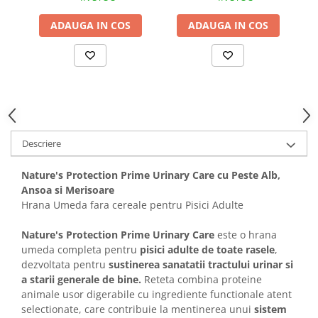
Solutii educative si antistres
Sisaluri si Ansambluri de Joaca
Pisici
ADAUGA IN COS
ADAUGA IN COS
Hrana Raw
Nisip, Silicat si Asternuturi pentru
Pisici
Litiere si Accesorii
Jucarii Pisici
Genti, Custi Transport
Descriere
Castroane, Boluri si Accesorii
Antiparazitare
Nature's Protection Prime Urinary Care cu Peste Alb,
Ansoa si Merisoare
Solutii educative si antistres
Hrana Umeda fara cereale pentru Pisici Adulte
Lese, zgarzi si hamuri
Nature's Protection Prime Urinary Care
este o hrana
Diete Veterinare Pisici
umeda completa pentru
pisici adulte de toate rasele
,
dezvoltata pentru
sustinerea sanatatii tractului urinar si
a starii generale de bine.
Reteta combina proteine
animale usor digerabile cu ingrediente functionale atent
selectionate, care contribuie la mentinerea unui
sistem