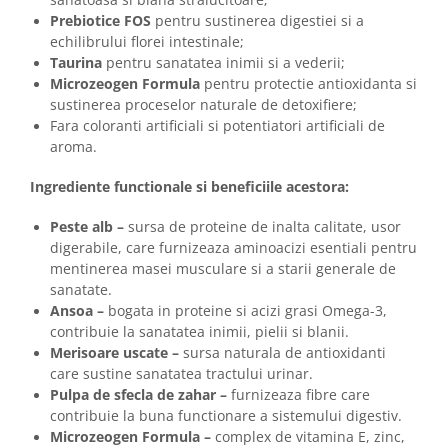
Prebiotice FOS
pentru sustinerea digestiei si a
echilibrului florei intestinale;
Taurina
pentru sanatatea inimii si a vederii;
Microzeogen Formula
pentru protectie antioxidanta si
sustinerea proceselor naturale de detoxifiere;
Fara coloranti artificiali si potentiatori artificiali de
aroma.
Ingrediente functionale si beneficiile acestora:
Peste alb –
sursa de proteine de inalta calitate, usor
digerabile, care furnizeaza aminoacizi esentiali pentru
mentinerea masei musculare si a starii generale de
sanatate.
Ansoa –
bogata in proteine si acizi grasi Omega-3,
contribuie la sanatatea inimii, pielii si blanii.
Merisoare uscate –
sursa naturala de antioxidanti
care sustine sanatatea tractului urinar.
Pulpa de sfecla de zahar –
furnizeaza fibre care
contribuie la buna functionare a sistemului digestiv.
Microzeogen Formula –
complex de vitamina E, zinc,