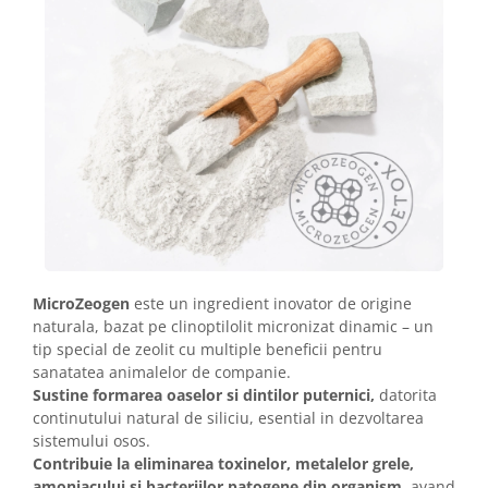
MicroZeogen
este un ingredient inovator de origine
naturala, bazat pe clinoptilolit micronizat dinamic – un
tip special de zeolit cu multiple beneficii pentru
sanatatea animalelor de companie.
Sustine formarea oaselor si dintilor puternici,
datorita
continutului natural de siliciu, esential in dezvoltarea
sistemului osos.
Contribuie la eliminarea toxinelor, metalelor grele,
amoniacului si bacteriilor patogene din organism
, avand