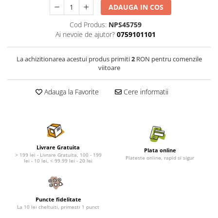
Nature's Protection Superior Care
Nature's Protection
ADAUGA IN COS
Nature's Protection
Lifestyle
Cod Produs:
NPS45759
Royal Canin
Taste of The Wild
Ai nevoie de ajutor?
0759101101
Hill's
Catit
Brit Premium
Signature7
La achizitionarea acestui produs primiti
2
RON pentru comenzile
Nuevo
Acana
viitoare
Brit Care
Gourmet
Piper
Pro Plan
Adauga la Favorite
Cere informatii
Fresh Farm
Brit Care
Carpathian Pet Food
Brit Premium
Araton
Felix
Lovely Hunter
Hill's
Livrare Gratuita
Plata online
Bult
Nuevo
> 199 lei - Livrare Gratuita, 100 - 199
Plateste online, rapid si sigur
lei - 10 lei, < 99.99 lei - 20 lei
Proof
Tomi
Platinum
Wise
Wise
Carpathian Pet Food
Puncte fidelitate
Josera
Fresh Farm
La 10 lei cheltuiti, primesti 1 punct
Igiena Caini
Proof