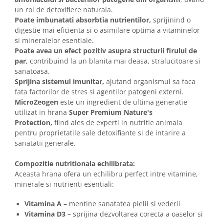
un rol de detoxifiere naturala.
Poate imbunatati absorbtia nutrientilor,
sprijinind o
digestie mai eficienta si o asimilare optima a vitaminelor
si mineralelor esentiale.
Poate avea un efect pozitiv asupra structurii firului de
par
, contribuind la un blanita mai deasa, stralucitoare si
sanatoasa.
Sprijina sistemul imunitar,
ajutand organismul sa faca
fata factorilor de stres si agentilor patogeni externi.
MicroZeogen
este un ingredient de ultima generatie
utilizat in hrana
Super Premium Nature's
Protection,
fiind ales de experti in nutritie animala
pentru proprietatile sale detoxifiante si de intarire a
sanatatii generale.
Compozitie nutritionala echilibrata:
Aceasta hrana ofera un echilibru perfect intre vitamine,
minerale si nutrienti esentiali:
Vitamina A –
mentine sanatatea pielii si vederii
Vitamina D3 –
sprijina dezvoltarea corecta a oaselor si