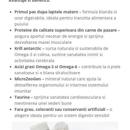
Avantaje si beneficii:
Primul pas dupa laptele matern –
formula blanda si
usor digerabila, ideala pentru tranzitia alimentara a
puiului
Proteine de calitate superioara din carne de pasare –
asigura aportul necesar de energie si sprijina
dezvoltarea masei musculare
Krill antarctic –
sursa naturala si sustenabila de
Omega-3 si colina, sustine sanatatea inimii si
activitatea cerebrala
Acizi grasi Omega-3 si Omega-6 –
contribuie la o piele
sanatoasa si o blana stralucitoare
MicroZeoGen –
mineral natural care ajuta la
detoxifierea organismului si intarirea sistemului
imunitar
Taurina –
sprijina sanatatea cardiovasculara si
mentinerea unei vederi bune
Fara grau, coloranti sau conservanti artificiali –
o
alegere ideala pentru un sistem digestiv sensibil