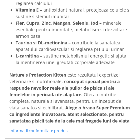
reglarea calciului
Vitamina E –
antioxidant natural, protejeaza celulele si
sustine sistemul imunitar
Fier, Cupru, Zinc, Mangan, Seleniu, Iod –
minerale
esentiale pentru imunitate, metabolism si dezvoltare
armonioasa
Taurina si DL-metionina –
contribuie la sanatatea
aparatului cardiovascular si reglarea pH-ului urinar
L-carnitina –
sustine metabolismul energetic si ajuta
la mentinerea unei greutati corporale adecvate
Nature's Protection Kitten
este rezultatul expertizei
veterinare si nutritionale, c
onceput special pentru a
raspunde nevoilor reale ale puilor de pisica si ale
femelelor in perioada de alaptare.
Ofera o nutritie
completa, naturala si avansata, pentru un inceput de
viata sanatos si echilibrat.
Alege o hrana Super Premium
cu ingrediente inovatoare, atent selectionate, pentru
sanatatea pisicii tale de la cele mai fragede luni de viata.
Informatii conformitate produs