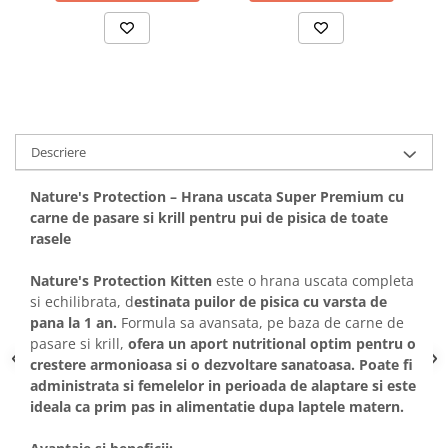
Solutii educative si antistres
Sisaluri si Ansambluri de Joaca
Pisici
Hrana Raw
Nisip, Silicat si Asternuturi pentru
Pisici
Litiere si Accesorii
Jucarii Pisici
Descriere
Genti, Custi Transport
Nature's Protection – Hrana uscata Super Premium cu
Castroane, Boluri si Accesorii
carne de pasare si krill pentru pui de pisica de toate
rasele
Antiparazitare
Solutii educative si antistres
Nature's Protection Kitten
este o hrana uscata completa
si echilibrata, d
estinata puilor de pisica cu varsta de
Lese, zgarzi si hamuri
pana la 1 an.
Formula sa avansata, pe baza de carne de
Diete Veterinare Pisici
pasare si krill,
ofera un aport nutritional optim pentru o
crestere armonioasa si o dezvoltare sanatoasa. Poate fi
administrata si femelelor in perioada de alaptare si este
ideala ca prim pas in alimentatie dupa laptele matern.