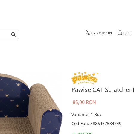
0759101101
0,00
Pawise CAT Scratcher 
85,00 RON
Variante
:
1 Buc
Cod Ean
:
8886467584749
IN STOC