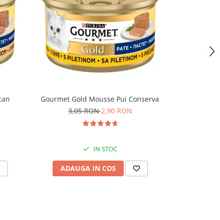
can
Gourmet Gold Mousse Pui Conserva
Felix Fanta
3,05 RON
2,90 RON
IN STOC
ADAUGA IN COS
ADAU