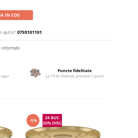
A IN COS
e ajutor?
0759101101
informatii
Puncte fidelitate
 sigur
La 10 lei cheltuiti, primesti 1 punct
-5%