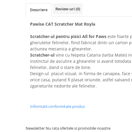
Bult
Diete Veterinare Caini
Review-uri
(0)
Descriere
Araton
Suplimente Nutritive Caini
Lovely Hunter
Pawise CAT Scratcher Mat Royla
Cosuri, Culcusuri si Perne
Igiena Pisici
Covorase Absorbante
Scratcher-ul pentru pisici All for Paws
este foarte 
Igiena Casei
gherutelor felinelor, fiind fabricat dintr-un carton p
Lese, zgarzi si hamuri
Sampoane si Balsamuri
actiunea mecanica a ghearelor.
Recompense si Delicii pentru Caini
Igiena Auriculara
Scratcher-ul
vine cu Nepeta Cataria (Iarba Matei) in
instinctul de ascutire a ghearelor si avand totodata
Igiena Oculara
Lapte pentru Caini
felinelor, dand o stare de bine.
Articole Periaj
Hainute Caini
Design-ul placut vizual, in forma de canapea, face 
Forfecute si Clesti
orice casa, putand fi plasat oriunde, astfel salvand
Jucarii Caini
Igiena Orala si Dentara
zgarieturile nedorite ale felinelor.
Educare si Dresaj
Igiena Blana si Piele
Genti, Custi Transport
Lapte pentru Pisici
Informatii conformitate produs
Castroane, Boluri si Accesorii
Suplimente Nutritive Pisici
Fantani si Adapatoare
Recompense si Delicii pentru Pisici
Antiparazitare
Cosuri, Culcusuri si Perne
Newsletter
Nu rata ofertele si promotiile noastre