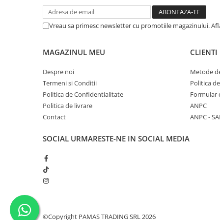
Solutii educative si antistres
Sisaluri si Ansambluri de Joaca
Pisici
Hrana Raw
Vreau sa primesc newsletter cu promotiile magazinului. Af
Nisip, Silicat si Asternuturi pentru
Pisici
MAGAZINUL MEU
CLIENTI
Litiere si Accesorii
Despre noi
Metode de
Jucarii Pisici
Termeni si Conditii
Politica d
Genti, Custi Transport
Politica de Confidentialitate
Formular 
Castroane, Boluri si Accesorii
Politica de livrare
ANPC
Contact
ANPC - SA
Antiparazitare
Solutii educative si antistres
SOCIAL
URMARESTE-NE IN SOCIAL MEDIA
Lese, zgarzi si hamuri
Diete Veterinare Pisici
©Copyright PAMAS TRADING SRL 2026