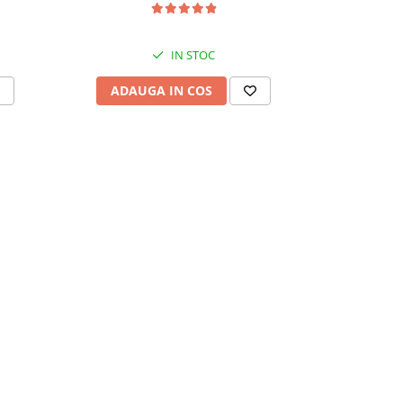
IN STOC
ADAUGA IN COS
ADAU