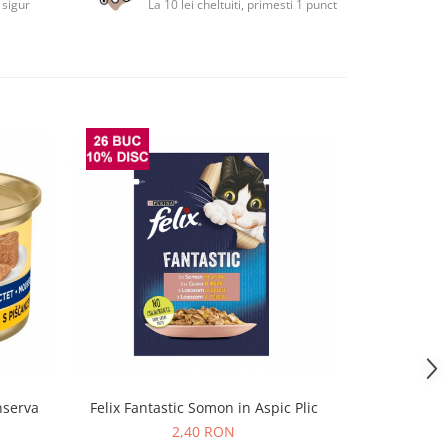
 sigur
La 10 lei cheltuiti, primesti 1 punct
nserva
Felix Fantastic Somon in Aspic Plic
Felix Fanta
2,40 RON