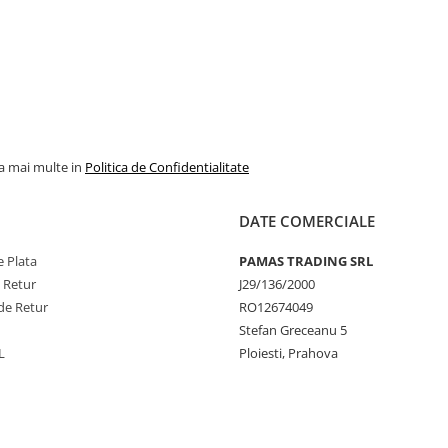
la mai multe in
Politica de Confidentialitate
DATE COMERCIALE
 Plata
PAMAS TRADING SRL
e Retur
J29/136/2000
de Retur
RO12674049
Stefan Greceanu 5
L
Ploiesti, Prahova