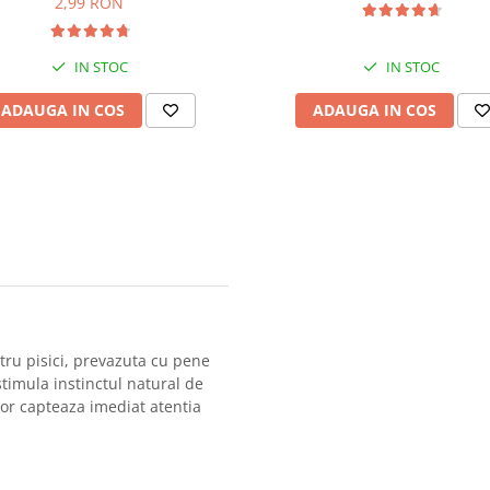
2,99 RON
IN STOC
IN STOC
ADAUGA IN COS
ADAUGA IN COS
tru pisici, prevazuta cu pene
timula instinctul natural de
lor capteaza imediat atentia