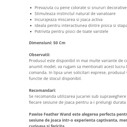
Solutii educative si antistres
Sisaluri si Ansambluri de Joaca
Prevazuta cu pene colorate si snururi decorative
Pisici
Hrana Raw
Stimuleaza instinctul natural de vanatoare
Nisip, Silicat si Asternuturi pentru
Incurajeaza miscarea si joaca activa
Pisici
Ideala pentru interactiunea dintre pisica si stap
Potrivita pentru pisici de toate varstele
Litiere si Accesorii
Jucarii Pisici
Dimensiuni: 50 Cm
Genti, Custi Transport
Observatii:
Castroane, Boluri si Accesorii
Produsul este disponibil in mai multe variante de c
anumit model, va rugam sa mentionati acest lucru l
Antiparazitare
comanda. In lipsa unei solicitari exprese, produsul v
Solutii educative si antistres
functie de stocul disponibil.
Lese, zgarzi si hamuri
Recomandari:
Diete Veterinare Pisici
Se recomanda utilizarea jucariei sub supraveghere
fiecare sesiune de joaca pentru a-i prelungi durata 
Pawise Feather Wand este alegerea perfecta pentr
sesiune de joaca intr-o experienta captivanta, men
curioasa si fericita.