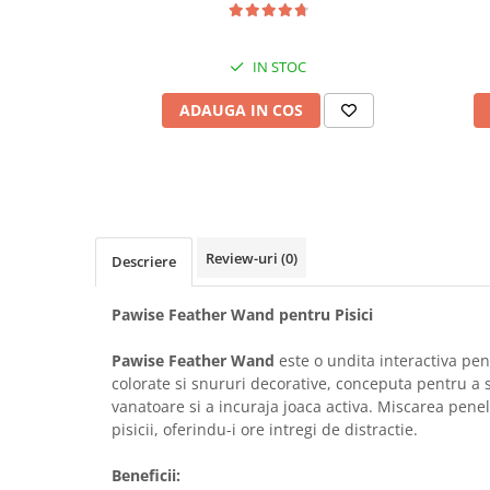
Bult
Diete Veterinare Caini
Araton
Suplimente Nutritive Caini
IN STOC
Lovely Hunter
Cosuri, Culcusuri si Perne
Igiena Pisici
ADAUGA IN COS
Covorase Absorbante
Igiena Casei
Lese, zgarzi si hamuri
Sampoane si Balsamuri
Recompense si Delicii pentru Caini
Igiena Auriculara
Igiena Oculara
Lapte pentru Caini
Articole Periaj
Review-uri
(0)
Descriere
Hainute Caini
Forfecute si Clesti
Jucarii Caini
Igiena Orala si Dentara
Pawise Feather Wand pentru Pisici
Educare si Dresaj
Igiena Blana si Piele
Pawise Feather Wand
este o undita interactiva pen
Genti, Custi Transport
Lapte pentru Pisici
colorate si snururi decorative, conceputa pentru a s
Castroane, Boluri si Accesorii
Suplimente Nutritive Pisici
vanatoare si a incuraja joaca activa. Miscarea pene
pisicii, oferindu-i ore intregi de distractie.
Fantani si Adapatoare
Recompense si Delicii pentru Pisici
Antiparazitare
Cosuri, Culcusuri si Perne
Beneficii: