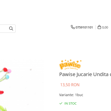
0759101101
0,00
Pawise Jucarie Undita
13,50 RON
Variante
:
1buc
IN STOC