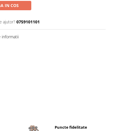
A IN COS
e ajutor?
0759101101
informatii
Puncte fidelitate